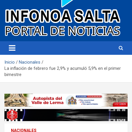
Portal de noticias
Infonoa Salta
Inicio
Nacionales
La inflación de febrero fue 2,9% y acumuló 5,9% en el primer
bimestre
NACIONALES