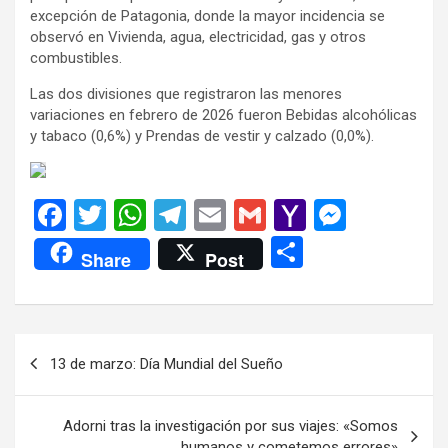
excepción de Patagonia, donde la mayor incidencia se
observó en Vivienda, agua, electricidad, gas y otros
combustibles.
Las dos divisiones que registraron las menores
variaciones en febrero de 2026 fueron Bebidas alcohólicas
y tabaco (0,6%) y Prendas de vestir y calzado (0,0%).
F
T
W
T
E
G
Y
M
a
wi
h
el
m
m
a
es
C
Share
Post
ce
tt
at
e
ail
ail
h
se
o
b
er
s
gr
o
n
m
o
A
a
o
g
p
Navegación
13 de marzo: Día Mundial del Sueño
o
p
m
M
er
ar
de
k
p
ail
tir
entradas
Adorni tras la investigación por sus viajes: «Somos
humanos y cometemos errores»