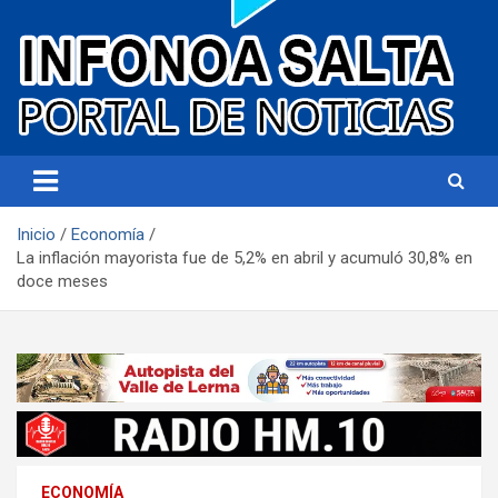
Portal de noticias
Infonoa Salta
Inicio
Economía
La inflación mayorista fue de 5,2% en abril y acumuló 30,8% en
doce meses
ECONOMÍA