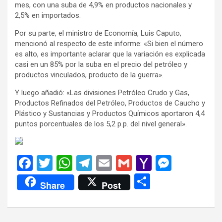
mes, con una suba de 4,9% en productos nacionales y
2,5% en importados.
Por su parte, el ministro de Economía, Luis Caputo,
mencionó al respecto de este informe: «Si bien el número
es alto, es importante aclarar que la variación es explicada
casi en un 85% por la suba en el precio del petróleo y
productos vinculados, producto de la guerra».
Y luego añadió: «Las divisiones Petróleo Crudo y Gas,
Productos Refinados del Petróleo, Productos de Caucho y
Plástico y Sustancias y Productos Químicos aportaron 4,4
puntos porcentuales de los 5,2 p.p. del nivel general».
F
T
W
T
E
G
Y
M
a
wi
h
el
m
m
a
es
C
Share
Post
ce
tt
at
e
ail
ail
h
se
o
b
er
s
gr
o
n
m