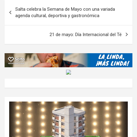
o
A
a
o
g
p
Navegación
Salta celebra la Semana de Mayo con una variada
o
p
m
M
er
ar
de
agenda cultural, deportiva y gastronómica
k
p
ail
tir
entradas
21 de mayo: Día Internacional del Té