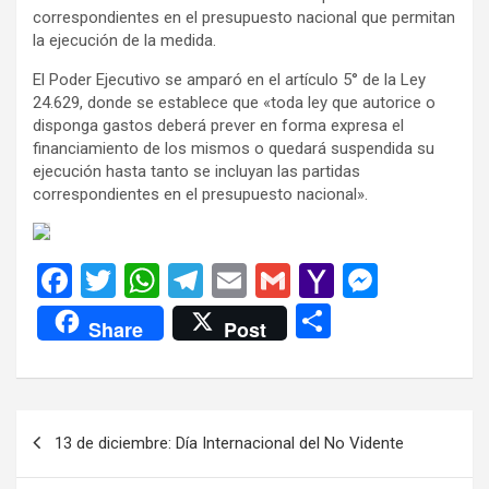
correspondientes en el presupuesto nacional que permitan
la ejecución de la medida.
El Poder Ejecutivo se amparó en el artículo 5° de la Ley
24.629, donde se establece que «toda ley que autorice o
disponga gastos deberá prever en forma expresa el
financiamiento de los mismos o quedará suspendida su
ejecución hasta tanto se incluyan las partidas
correspondientes en el presupuesto nacional».
F
T
W
T
E
G
Y
M
a
wi
h
el
m
m
a
es
C
Share
Post
ce
tt
at
e
ail
ail
h
se
o
b
er
s
gr
o
n
m
o
A
a
o
g
p
Navegación
13 de diciembre: Día Internacional del No Vidente
o
p
m
M
er
ar
de