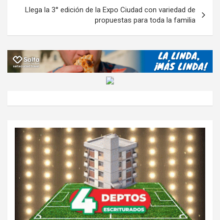
k
p
ail
tir
entradas
Llega la 3° edición de la Expo Ciudad con variedad de
propuestas para toda la familia