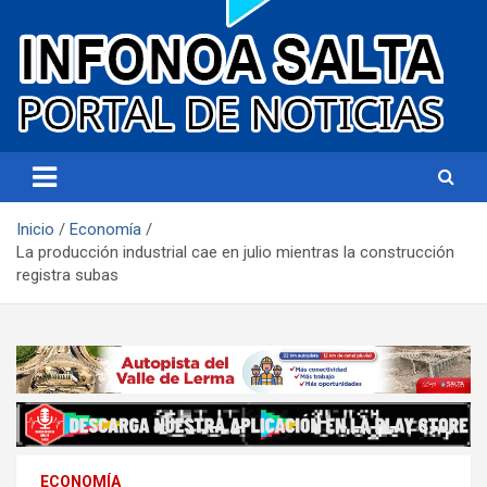
Portal de noticias
Infonoa Salta
Inicio
Economía
La producción industrial cae en julio mientras la construcción
registra subas
ECONOMÍA