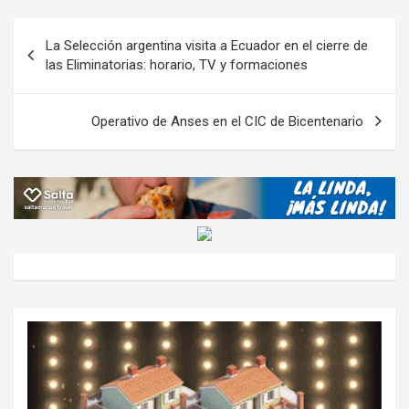
m
o
A
a
o
g
p
Navegación
La Selección argentina visita a Ecuador en el cierre de
o
p
m
M
er
ar
de
las Eliminatorias: horario, TV y formaciones
k
p
ail
tir
entradas
Operativo de Anses en el CIC de Bicentenario