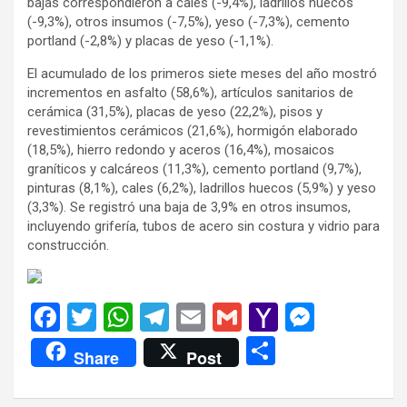
bajas correspondieron a cales (-9,4%), ladrillos huecos
(-9,3%), otros insumos (-7,5%), yeso (-7,3%), cemento
portland (-2,8%) y placas de yeso (-1,1%).
El acumulado de los primeros siete meses del año mostró
incrementos en asfalto (58,6%), artículos sanitarios de
cerámica (31,5%), placas de yeso (22,2%), pisos y
revestimientos cerámicos (21,6%), hormigón elaborado
(18,5%), hierro redondo y aceros (16,4%), mosaicos
graníticos y calcáreos (11,3%), cemento portland (9,7%),
pinturas (8,1%), cales (6,2%), ladrillos huecos (5,9%) y yeso
(3,3%). Se registró una baja de 3,9% en otros insumos,
incluyendo grifería, tubos de acero sin costura y vidrio para
construcción.
F
T
W
T
E
G
Y
M
a
wi
h
el
m
m
a
es
C
Share
Post
ce
tt
at
e
ail
ail
h
se
o
b
er
s
gr
o
n