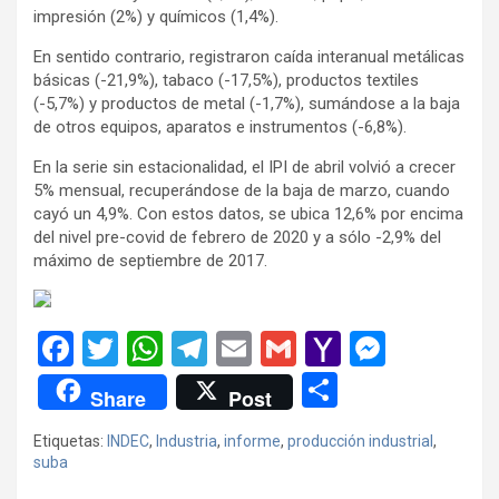
impresión (2%) y químicos (1,4%).
En sentido contrario, registraron caída interanual metálicas
básicas (-21,9%), tabaco (-17,5%), productos textiles
(-5,7%) y productos de metal (-1,7%), sumándose a la baja
de otros equipos, aparatos e instrumentos (-6,8%).
En la serie sin estacionalidad, el IPI de abril volvió a crecer
5% mensual, recuperándose de la baja de marzo, cuando
cayó un 4,9%. Con estos datos, se ubica 12,6% por encima
del nivel pre-covid de febrero de 2020 y a sólo -2,9% del
máximo de septiembre de 2017.
F
T
W
T
E
G
Y
M
a
wi
h
el
m
m
a
es
C
Share
Post
ce
tt
at
e
ail
ail
h
se
o
Etiquetas:
INDEC
,
Industria
,
informe
,
producción industrial
,
b
er
s
gr
o
n
m
suba
o
A
a
o
g
p