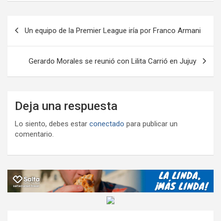
o
p
m
M
er
ar
Navegación
k
p
ail
tir
Un equipo de la Premier League iría por Franco Armani
de
entradas
Gerardo Morales se reunió con Lilita Carrió en Jujuy
Deja una respuesta
Lo siento, debes estar
conectado
para publicar un
comentario.