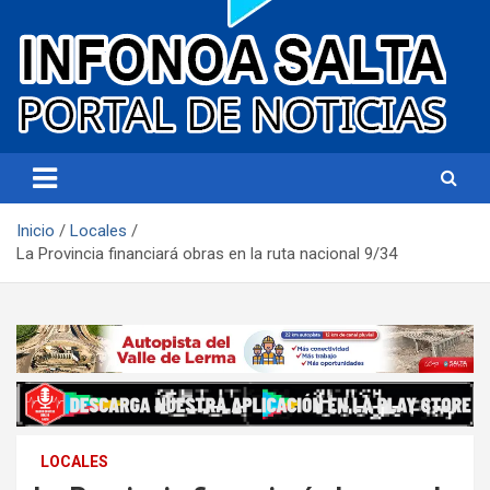
Portal de noticias
Infonoa Salta
Inicio
Locales
La Provincia financiará obras en la ruta nacional 9/34
LOCALES