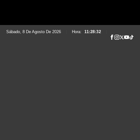
Sábado, 8 De Agosto De 2026
|
Hora:
11:28:33
|