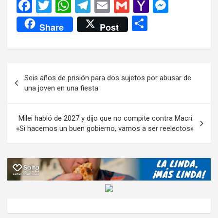
F
T
W
T
E
G
Y
M
a
wi
h
el
m
m
a
es
C
Share
Post
ce
tt
at
e
ail
ail
h
se
o
b
er
s
gr
o
n
m
o
A
a
o
g
p
Navegación
Seis años de prisión para dos sujetos por abusar de
o
p
m
M
er
ar
de
una joven en una fiesta
k
p
ail
tir
entradas
Milei habló de 2027 y dijo que no compite contra Macri:
«Si hacemos un buen gobierno, vamos a ser reelectos»