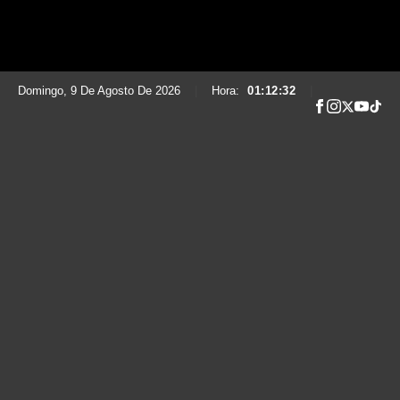
Domingo, 9 De Agosto De 2026
|
Hora:
01:12:33
|