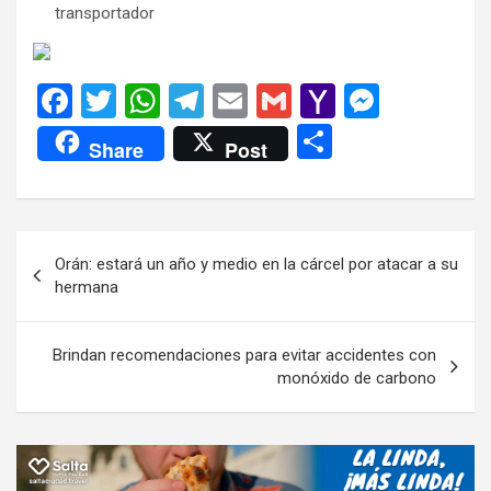
transportador
F
T
W
T
E
G
Y
M
a
wi
h
el
m
m
a
es
C
Share
Post
ce
tt
at
e
ail
ail
h
se
o
b
er
s
gr
o
n
m
o
A
a
o
g
p
Navegación
Orán: estará un año y medio en la cárcel por atacar a su
o
p
m
M
er
ar
de
hermana
k
p
ail
tir
entradas
Brindan recomendaciones para evitar accidentes con
monóxido de carbono