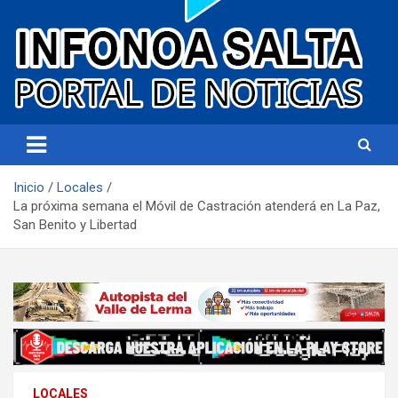
Portal de noticias
Infonoa Salta
Inicio
Locales
La próxima semana el Móvil de Castración atenderá en La Paz,
San Benito y Libertad
LOCALES