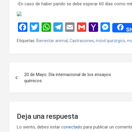
-En caso de haber parido se debe esperar 60 días como mí
F
T
W
T
E
G
Y
M
Sh
a
wi
h
el
m
m
a
es
Etiquetas:
Bienestar animal
,
Castraciones
,
móvil quirúrgico
,
mu
ce
tt
at
e
ail
ail
h
se
b
er
s
gr
o
n
o
A
a
o
g
Navegación
o
p
m
M
er
20 de Mayo: Día internacional de los ensayos
de
químicos
k
p
ail
entradas
Deja una respuesta
Lo siento, debes estar
conectado
para publicar un comenta