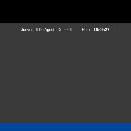
Jueves, 6 De Agosto De 2026
|
Hora:
18:09:28
|
Saltar