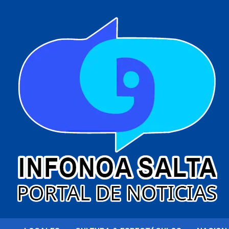
al
contenido
Portal de noticias
Infonoa Salta