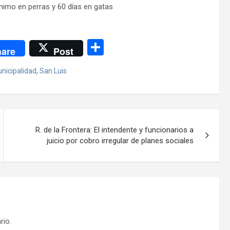
nimo en perras y 60 días en gatas
C
are
Post
o
nicipalidad
,
San Luis
m
p
ar
tir
R. de la Frontera: El intendente y funcionarios a
juicio por cobro irregular de planes sociales
rio.