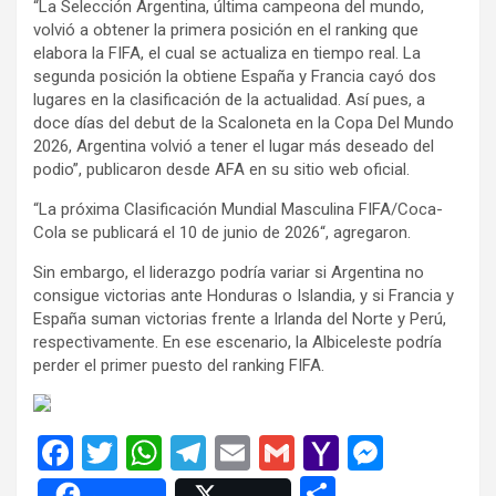
“La Selección Argentina, última campeona del mundo,
volvió a obtener la primera posición en el ranking que
elabora la FIFA, el cual se actualiza en tiempo real. La
segunda posición la obtiene España y Francia cayó dos
lugares en la clasificación de la actualidad. Así pues, a
doce días del debut de la Scaloneta en la Copa Del Mundo
2026, Argentina volvió a tener el lugar más deseado del
podio”, publicaron desde AFA en su sitio web oficial.
“La próxima Clasificación Mundial Masculina FIFA/Coca-
Cola se publicará el 10 de junio de 2026“, agregaron.
Sin embargo, el liderazgo podría variar si Argentina no
consigue victorias ante Honduras o Islandia, y si Francia y
España suman victorias frente a Irlanda del Norte y Perú,
respectivamente. En ese escenario, la Albiceleste podría
perder el primer puesto del ranking FIFA.
F
T
W
T
E
G
Y
M
a
wi
h
el
m
m
a
es
C