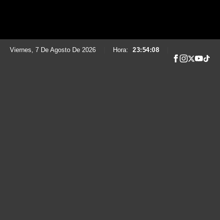
Viernes, 7 De Agosto De 2026
|
Hora:
23:54:09
|