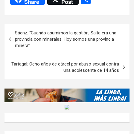
Share
Post
ce
tt
at
e
ail
ail
h
se
o
b
er
s
gr
o
n
m
o
A
a
o
g
p
Navegación
Sáenz: “Cuando asumimos la gestión, Salta era una
o
p
m
M
er
ar
de
provincia con minerales. Hoy somos una provincia
k
p
ail
tir
minera”
entradas
Tartagal: Ocho años de cárcel por abuso sexual contra
una adolescente de 14 años