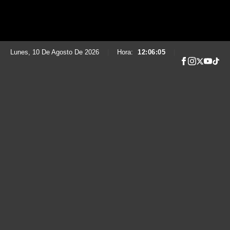
Lunes, 10 De Agosto De 2026
|
Hora:
12:06:07
|