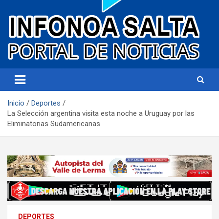
Portal de noticias
Infonoa Salta
Inicio
Deportes
La Selección argentina visita esta noche a Uruguay por las
Eliminatorias Sudamericanas
DEPORTES