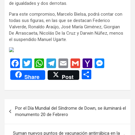
de igualdades y dos derrotas.
Para este compromiso, Marcelo Bielsa, podrá contar con
todas sus figuras, en las que se destacan Federico
Valverde, Ronaldo Araújo, José María Giménez, Giorgian
De Arrascaeta, Nicolás De la Cruz y Darwin Núñez, menos
el suspendido Manuel Ugarte.
F
T
W
T
E
G
Y
M
a
wi
h
el
m
m
a
es
C
Share
Post
ce
tt
at
e
ail
ail
h
se
o
b
er
s
gr
o
n
m
o
A
a
o
g
p
Navegación
Por el Día Mundial del Síndrome de Down, se iluminará el
o
p
m
M
er
ar
de
monumento 20 de Febrero
k
p
ail
tir
entradas
Suman nuevos puntos de vacunación antirrábica en la