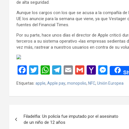
de alta seguridad.
Aunque los cargos con los que se acusa a la compañía de la
UE los anuncie para la semana que viene, ya que Vestager q
fuentes del Financial Times.
Por su parte, hace unos días el director de Apple criticó du
terceros a su sistema operativo «las empresas sedientas de
vez más, rastrear a nuestros usuarios en contra de su volu
F
T
W
T
E
G
Y
M
Sh
a
wi
h
el
m
m
a
es
Etiquetas:
apple
,
Apple pay
,
monopolio
,
NFC
,
Unión Europea
ce
tt
at
e
ail
ail
h
se
b
er
s
gr
o
n
o
A
a
o
g
Navegación
o
p
m
M
er
Filadelfia: Un policía fue imputado por el asesinato
de
de un niño de 12 años
k
p
ail