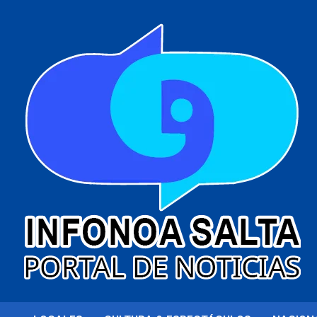
al
contenido
Portal de noticias
Infonoa Salta