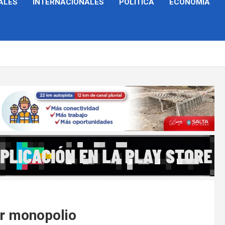
ALES
INTERNACIONALES
POLÍTICA
ECONOMÍA
o
or monopolio