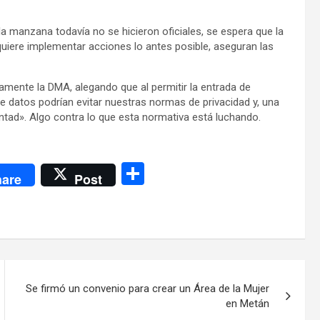
 manzana todavía no se hicieron oficiales, se espera que la
uiere implementar acciones lo antes posible, aseguran las
ramente la DMA, alegando que al permitir la entrada de
 datos podrían evitar nuestras normas de privacidad y, una
ntad». Algo contra lo que esta normativa está luchando.
C
are
Post
o
m
p
ar
tir
Se firmó un convenio para crear un Área de la Mujer
en Metán