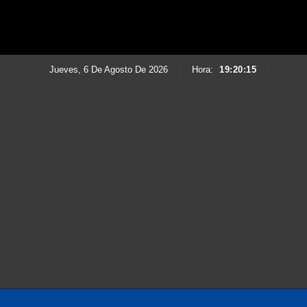
Jueves, 6 De Agosto De 2026
|
Hora:
19:20:16
|
Saltar