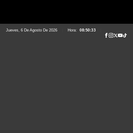
Jueves, 6 De Agosto De 2026
|
Hora:
08:50:34
|