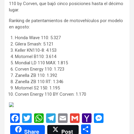
110 by Corven, que bajó cinco posiciones hasta el décimo
lugar.
Ranking de patentamientos de motovehículos por modelo
en agosto:
Honda Wave 110: 5.327
Gilera Smash: 5.121
Keller KN110-8: 4.153
Motomel B110: 3.614
Mondial LD 110 MAX: 1.815
Corven Energy 110: 1.723
Zanella ZB 110: 1.392
Zanella ZB 110 RT: 1.346
Motomel S2 150: 1.195
Corven Energy 110 BY Corven: 1.170
F
T
W
T
E
G
Y
M
a
wi
h
el
m
m
a
es
C
Share
Post