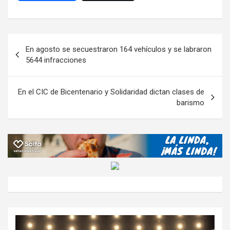
ce
tt
at
e
ail
ail
h
se
o
b
er
s
gr
o
n
m
o
A
a
o
g
p
Navegación
En agosto se secuestraron 164 vehículos y se labraron
o
p
m
M
er
ar
de
5644 infracciones
k
p
ail
tir
entradas
En el CIC de Bicentenario y Solidaridad dictan clases de
barismo