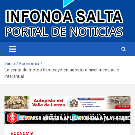
Portal de noticias
Infonoa Salta
Inicio
Economía
La venta de motos 0km cayó en agosto a nivel mensual e
interanual
ECONOMÍA