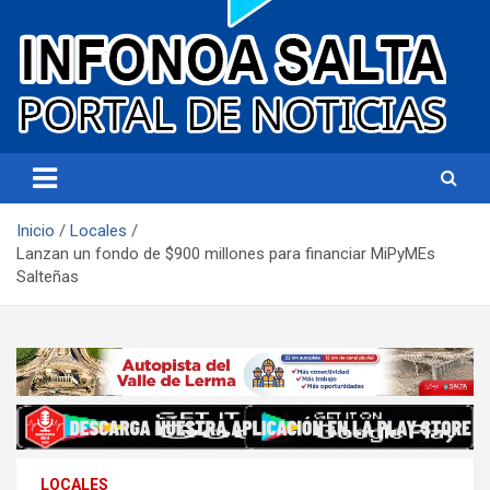
Portal de noticias
Infonoa Salta
Inicio
Locales
Lanzan un fondo de $900 millones para financiar MiPyMEs
Salteñas
LOCALES