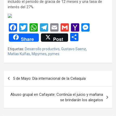
incluido el periodo de gracia de 12 meses y una tasa de
interés del 27%.
F
T
W
T
E
G
Y
M
a
wi
h
el
m
m
a
es
C
Share
Post
ce
tt
at
e
ail
ail
h
se
o
Etiquetas:
Desarrollo productivo
,
Gustavo Saenz
,
b
er
s
gr
o
n
m
Matías Kulfas
,
Mipymes
,
pymes
o
A
a
o
g
p
o
p
m
M
er
ar
Navegación
k
p
ail
tir
5 de Mayo: Día internacional de la Celiaquía
de
entradas
Abuso grupal en Cafayate: Continúa el juicio y mañana
se brindarán los alegatos