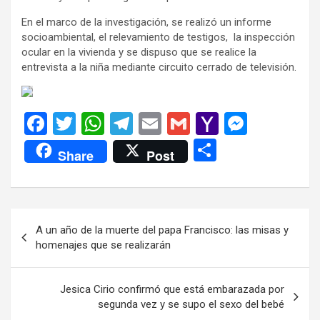
En el marco de la investigación, se realizó un informe
socioambiental, el relevamiento de testigos, la inspección
ocular en la vivienda y se dispuso que se realice la
entrevista a la niña mediante circuito cerrado de televisión.
F
T
W
T
E
G
Y
M
a
wi
h
el
m
m
a
es
C
Share
Post
ce
tt
at
e
ail
ail
h
se
o
b
er
s
gr
o
n
m
o
A
a
o
g
p
Navegación
A un año de la muerte del papa Francisco: las misas y
o
p
m
M
er
ar
de
homenajes que se realizarán
k
p
ail
tir
entradas
Jesica Cirio confirmó que está embarazada por
segunda vez y se supo el sexo del bebé