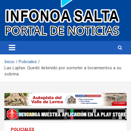
Portal de noticias
Infonoa Salta
Inicio
Policiales
Las Lajitas: Quedó detenido por someter a tocamientos a su
sobrina
POLICIALES