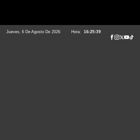
Jueves, 6 De Agosto De 2026
|
Hora:
16:25:40
|