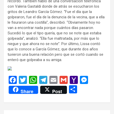
recordó. También habló de una conversación telefónica
con Valeria Gastaldi donde de atrás se escucharon los
gritos de Leandro García Gómez. “Fue el día que la
golpearon, fue el día de la denuncia de la vecina, que a ella
le fisuraron una costilla”, describió. “Obviamente hoy no
van a encontrar nada porque cuántos días pasaron.
Sucedió lo que el tipo quería, que no se note que estaba
golpeada”, analizó. “Ella fue maltratada, por más que lo
niegue y que ahora no se note”. Por último, Lissa contó
que lo conoce a García Gómez, que durante dos años
tuvieron una buena relación pero que se cortó cuando se
enteró que golpeaba a su amiga.
F
T
W
T
E
G
Y
M
a
wi
h
el
m
m
a
es
C
Share
Post
ce
tt
at
e
ail
ail
h
se
o
b
er
s
gr
o
n
m
o
A
a
o
g
p
Navegación