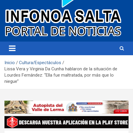
Portal de noticias
Infonoa Salta
Inicio
Cultura/Espectáculos
Lissa Vera y Virginia Da Cunha hablaron de la situación de
Lourdes Fernández: “Ella fue maltratada, por más que lo
niegue”