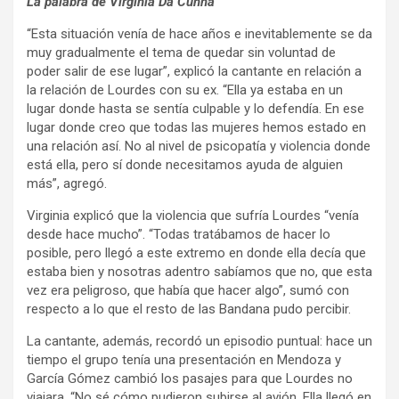
La palabra de Virginia Da Cunha
“Esta situación venía de hace años e inevitablemente se da
muy gradualmente el tema de quedar sin voluntad de
poder salir de ese lugar”, explicó la cantante en relación a
la relación de Lourdes con su ex. “Ella ya estaba en un
lugar donde hasta se sentía culpable y lo defendía. En ese
lugar donde creo que todas las mujeres hemos estado en
una relación así. No al nivel de psicopatía y violencia donde
está ella, pero sí donde necesitamos ayuda de alguien
más”, agregó.
Virginia explicó que la violencia que sufría Lourdes “venía
desde hace mucho”. “Todas tratábamos de hacer lo
posible, pero llegó a este extremo en donde ella decía que
estaba bien y nosotras adentro sabíamos que no, que esta
vez era peligroso, que había que hacer algo”, sumó con
respecto a lo que el resto de las Bandana pudo percibir.
La cantante, además, recordó un episodio puntual: hace un
tiempo el grupo tenía una presentación en Mendoza y
García Gómez cambió los pasajes para que Lourdes no
viajara. “No sé cómo pudieron subirse al avión. Ella llegó en