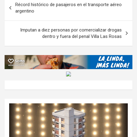
Récord histórico de pasajeros en el transporte aéreo
o
p
m
M
er
ar
de
argentino
k
p
ail
tir
entradas
Imputan a diez personas por comercializar drogas
dentro y fuera del penal Villa Las Rosas