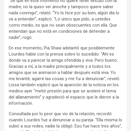
“Sé que en este momento no quiere tener vínculo con la
madre, no la quiso ver anoche y tampoco quiere saber
nada conmigo”, relató. “Yo lo hice por su bien, algún día lo
va a entender”, explicó. “Lo único que pido, a ustedes
como medio, es que no sean obsecuentes con ella. Que
entiendan que no está en condiciones de defender a
nadie”, rogó.
En ese momento, Pia Shaw adelantó que posiblemente
Lourdes hable con la prensa sobre lo sucedido. “Ahí es
donde va a parecer la amiga ofendida y viva. Pero bueno…
Gracias a mí, a la madre principalmente y a todos los
amigos que se animaron a hablar después está viva. Yo
me levanté, agarré las cosas y me fui a denunciar”, reveló.
Lissa también explicó que la aparición de la noticia en los
medios ayer “metió presión para que se acelere el tema
del allanamiento” y agradeció el espacio que le dieron a la
información.
Consultada por lo peor que vio de la relación, recordó
cuando Lourdes fue a denunciar a su pareja. “Ella misma lo
subió a sus redes, nadie la obligó. Eso fue hace tres años”,