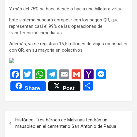
Y más del 75% se hace desde o hacia una billetera virtual.
Este sistema buscará competir con los pagos QR, que
representan casi el 99% de las operaciones de
transferencias inmediatas.
Además, ya se registran 16,5 millones de viajes mensuales
con QR, en su mayoría en colectivos.
F
T
W
T
E
G
Y
M
a
wi
h
el
m
m
a
es
C
Share
Post
ce
tt
at
e
ail
ail
h
se
o
b
er
s
gr
o
n
m
o
A
a
o
g
p
Navegación
Histórico: Tres héroes de Malvinas tendrán un
o
p
m
M
er
ar
de
mausoleo en el cementerio San Antonio de Padua
k
p
ail
tir
entradas