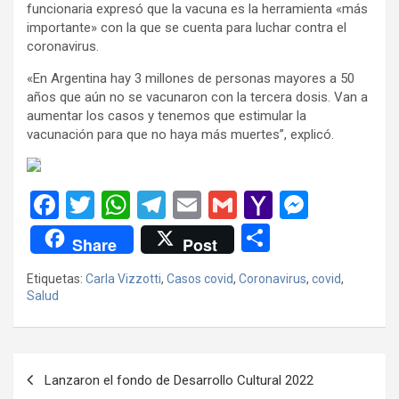
funcionaria expresó que la vacuna es la herramienta «más
importante» con la que se cuenta para luchar contra el
coronavirus.
«En Argentina hay 3 millones de personas mayores a 50
años que aún no se vacunaron con la tercera dosis. Van a
aumentar los casos y tenemos que estimular la
vacunación para que no haya más muertes”, explicó.
F
T
W
T
E
G
Y
M
a
wi
h
el
m
m
a
es
C
Share
Post
ce
tt
at
e
ail
ail
h
se
o
Etiquetas:
Carla Vizzotti
,
Casos covid
,
Coronavirus
,
covid
,
b
er
s
gr
o
n
m
Salud
o
A
a
o
g
p
o
p
m
M
er
ar
Navegación
k
p
ail
tir
Lanzaron el fondo de Desarrollo Cultural 2022
de