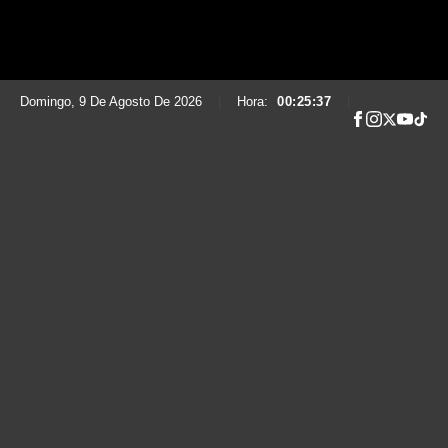
Domingo, 9 De Agosto De 2026
|
Hora:
00:25:38
|