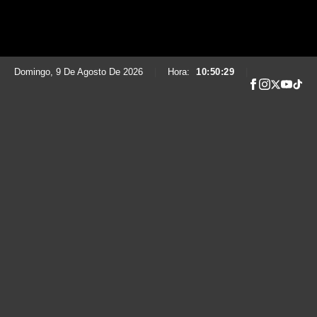
Domingo, 9 De Agosto De 2026
|
Hora:
10:50:30
|