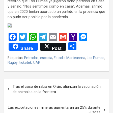
recordó que Los Pumas ya jugaron ocho partidos en Salta
y señaló: “Nos sentimos como en casa”. Además, afirmó
que en 2020 tenían acordado un partido en la provincia que
no pudo ser posible por la pandemia.
F
T
W
T
E
G
Y
M
a
wi
h
el
m
m
a
es
C
Share
Post
ce
tt
at
e
ail
ail
h
se
o
Etiquetas:
Entradas
,
escocia
,
Estadio Martearena
,
Los Pumas
,
b
er
s
gr
o
n
m
Rugby
,
ticketek
,
UAR
o
A
a
o
g
p
o
p
m
M
er
ar
Navegación
k
p
ail
tir
Tras el caso de rabia en Orán, afianzan la vacunación
de
de animales en la frontera
entradas
Las exportaciones mineras aumentarán un 25% durante
el 2022