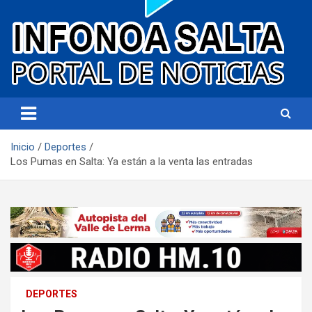
Portal de noticias
Infonoa Salta
Inicio
Deportes
Los Pumas en Salta: Ya están a la venta las entradas
DEPORTES