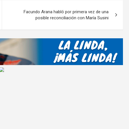
p
ar
Facundo Arana habló por primera vez de una
tir
posible reconciliación con María Susini