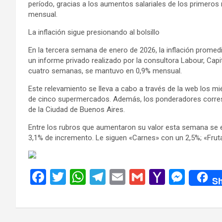
período, gracias a los aumentos salariales de los primeros
mensual.
La inflación sigue presionando al bolsillo
En la tercera semana de enero de 2026, la inflación promed
un informe privado realizado por la consultora Labour, Capi
cuatro semanas, se mantuvo en 0,9% mensual.
Este relevamiento se lleva a cabo a través de la web los mi
de cinco supermercados. Además, los ponderadores corresp
de la Ciudad de Buenos Aires.
Entre los rubros que aumentaron su valor esta semana se e
3,1% de incremento. Le siguen «Carnes» con un 2,5%; «Fruta
F
T
W
T
E
G
Y
M
Sh
a
wi
h
el
m
m
a
es
ce
tt
at
e
ail
ail
h
se