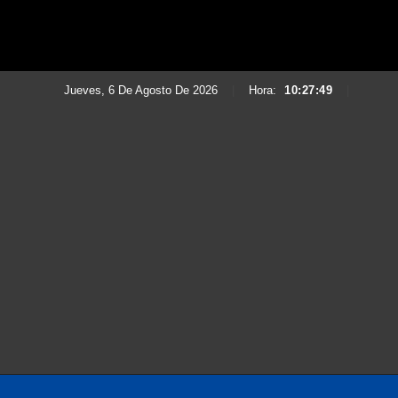
Jueves, 6 De Agosto De 2026
|
Hora:
10:27:51
|
Saltar