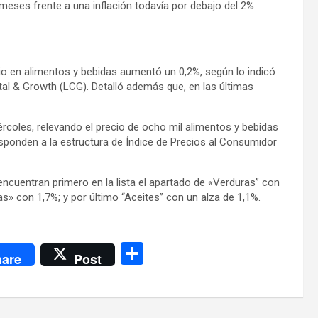
 meses frente a una inflación todavía por debajo del 2%
io en alimentos y bebidas aumentó un 0,2%, según lo indicó
tal & Growth (LCG). Detalló además que, en las últimas
ércoles, relevando el precio de ocho mil alimentos y bebidas
onden a la estructura de Índice de Precios al Consumidor
ncuentran primero en la lista el apartado de «Verduras” con
s» con 1,7%; y por último “Aceites” con un alza de 1,1%.
C
are
Post
o
m