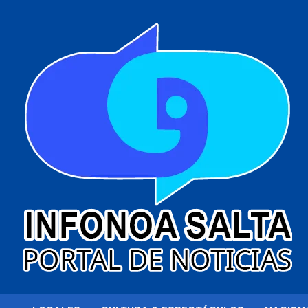
al
contenido
Portal de noticias
Infonoa Salta