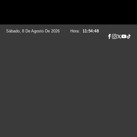
Sábado, 8 De Agosto De 2026
|
Hora:
11:54:49
|