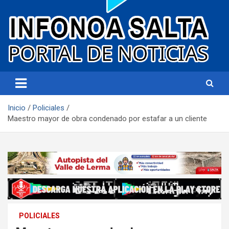
Portal de noticias
Infonoa Salta
Inicio
Policiales
Maestro mayor de obra condenado por estafar a un cliente
POLICIALES