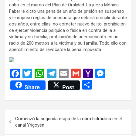
cabo en el marco del Plan de Oralidad. La jueza Mónica
Faber le dictó una pena de un año de prisión en suspenso
y le impuso reglas de conducta que deberá cumplir durante
dos años, entre ellas, no cometer nuevo delito; prohibición
de ejercer violencia psíquica o física en contra de la a
víctima y su familia; prohibición de acercamiento en un
radio de 200 metros a la víctima y su familia. Todo ello con
apercibimiento de revocarse la pena impuesta.
F
T
W
T
E
G
Y
M
a
wi
h
el
m
m
a
es
C
Share
Post
ce
tt
at
e
ail
ail
h
se
o
b
er
s
gr
o
n
m
o
A
a
o
g
p
Navegación
Comenzó la segunda etapa de la obra hidráulica en el
o
p
m
M
er
ar
de
canal Yrigoyen
k
p
ail
tir
entradas