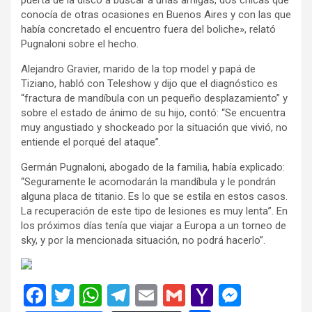
conocía de otras ocasiones en Buenos Aires y con las que
había concretado el encuentro fuera del boliche», relató
Pugnaloni sobre el hecho.
Alejandro Gravier, marido de la top model y papá de
Tiziano, habló con Teleshow y dijo que el diagnóstico es
“fractura de mandíbula con un pequeño desplazamiento” y
sobre el estado de ánimo de su hijo, contó: “Se encuentra
muy angustiado y shockeado por la situación que vivió, no
entiende el porqué del ataque”.
Germán Pugnaloni, abogado de la familia, había explicado:
“Seguramente le acomodarán la mandíbula y le pondrán
alguna placa de titanio. Es lo que se estila en estos casos.
La recuperación de este tipo de lesiones es muy lenta”. En
los próximos días tenía que viajar a Europa a un torneo de
sky, y por la mencionada situación, no podrá hacerlo”.
F
T
W
T
E
G
Y
M