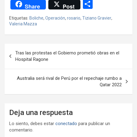
a
wi
h
el
m
m
a
es
C
Share
Post
ce
tt
at
e
ail
ail
h
se
o
Etiquetas:
Boliche
,
Operación
,
rosario
,
Tiziano Gravier
,
b
er
s
gr
o
n
m
Valeria Mazza
o
A
a
o
g
p
o
p
m
M
er
ar
Navegación
k
p
ail
tir
Tras las protestas el Gobierno prometió obras en el
de
Hospital Ragone
entradas
Australia será rival de Perú por el repechaje rumbo a
Qatar 2022
Deja una respuesta
Lo siento, debes estar
conectado
para publicar un
comentario.