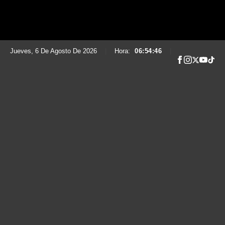
Jueves, 6 De Agosto De 2026
|
Hora:
06:54:47
|