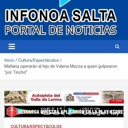
Portal de noticias
Infonoa Salta
Inicio
Cultura/Espectáculos
Mañana operarán al hijo de Valeria Mazza a quien golpearon
“por Tincho”
CULTURA/ESPECTÁCULOS