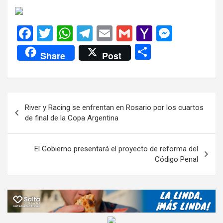
F
T
W
T
E
G
Y
M
a
wi
h
el
m
m
a
es
C
Share
Post
ce
tt
at
e
ail
ail
h
se
o
b
er
s
gr
o
n
m
o
A
a
o
g
p
Navegación
River y Racing se enfrentan en Rosario por los cuartos
o
p
m
M
er
ar
de
de final de la Copa Argentina
k
p
ail
tir
entradas
El Gobierno presentará el proyecto de reforma del
Código Penal