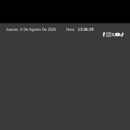
Jueves, 6 De Agosto De 2026
|
Hora:
13:26:40
|