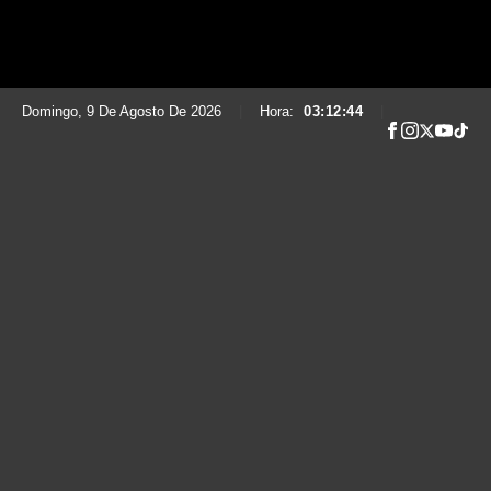
Domingo, 9 De Agosto De 2026
|
Hora:
03:12:45
|