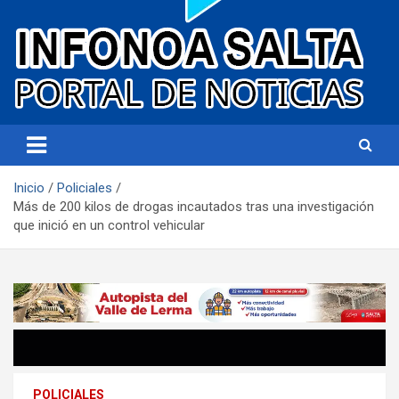
Portal de noticias
Infonoa Salta
Inicio
Policiales
Más de 200 kilos de drogas incautados tras una investigación
que inició en un control vehicular
POLICIALES