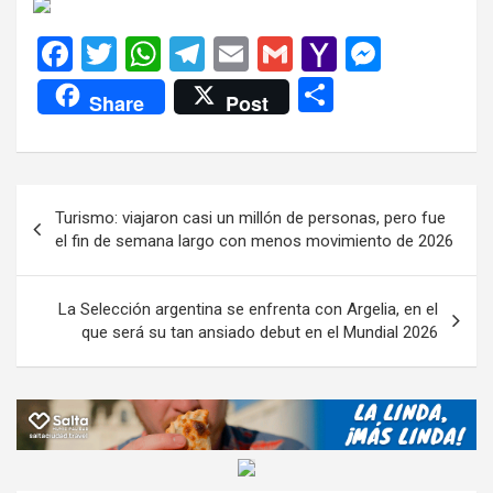
F
T
W
T
E
G
Y
M
a
wi
h
el
m
m
a
es
C
Share
Post
ce
tt
at
e
ail
ail
h
se
o
b
er
s
gr
o
n
m
o
A
a
o
g
p
Navegación
Turismo: viajaron casi un millón de personas, pero fue
o
p
m
M
er
ar
de
el fin de semana largo con menos movimiento de 2026
k
p
ail
tir
entradas
La Selección argentina se enfrenta con Argelia, en el
que será su tan ansiado debut en el Mundial 2026