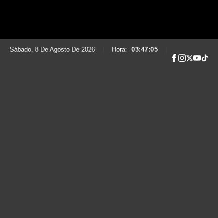
Sábado, 8 De Agosto De 2026
|
Hora:
03:47:06
|