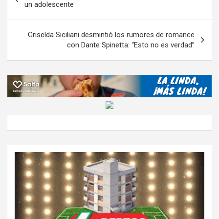
ar
de
un adolescente
k
p
ail
tir
entradas
Griselda Siciliani desmintió los rumores de romance
con Dante Spinetta: “Esto no es verdad”