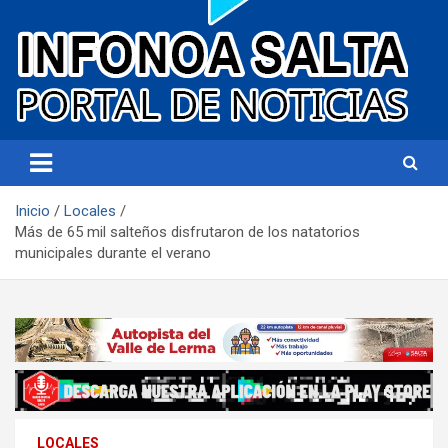
Portal de noticias
Infonoa Salta
Inicio
Locales
Más de 65 mil salteños disfrutaron de los natatorios
municipales durante el verano
LOCALES