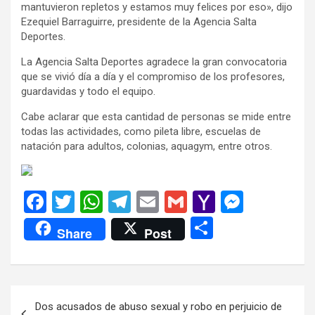
mantuvieron repletos y estamos muy felices por eso», dijo
Ezequiel Barraguirre, presidente de la Agencia Salta
Deportes.
La Agencia Salta Deportes agradece la gran convocatoria
que se vivió día a día y el compromiso de los profesores,
guardavidas y todo el equipo.
Cabe aclarar que esta cantidad de personas se mide entre
todas las actividades, como pileta libre, escuelas de
natación para adultos, colonias, aquagym, entre otros.
F
T
W
T
E
G
Y
M
a
wi
h
el
m
m
a
es
C
Share
Post
ce
tt
at
e
ail
ail
h
se
o
b
er
s
gr
o
n
m
o
A
a
o
g
p
Navegación
Dos acusados de abuso sexual y robo en perjuicio de
o
p
m
M
er