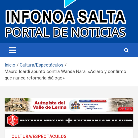
Portal de noticias
Infonoa Salta
Inicio
Cultura/Espectáculos
Mauro Icardi apuntó contra Wanda Nara: «Aclaro y confirmo
que nunca retomaría diálogo»
CULTURA/ESPECTÁCULOS