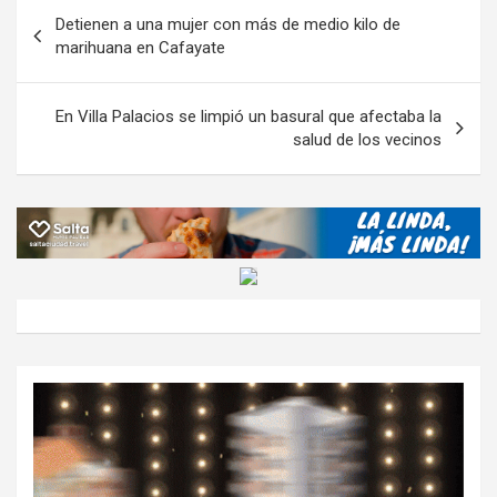
o
A
a
o
g
p
Navegación
Detienen a una mujer con más de medio kilo de
o
p
m
M
er
ar
de
marihuana en Cafayate
k
p
ail
tir
entradas
En Villa Palacios se limpió un basural que afectaba la
salud de los vecinos