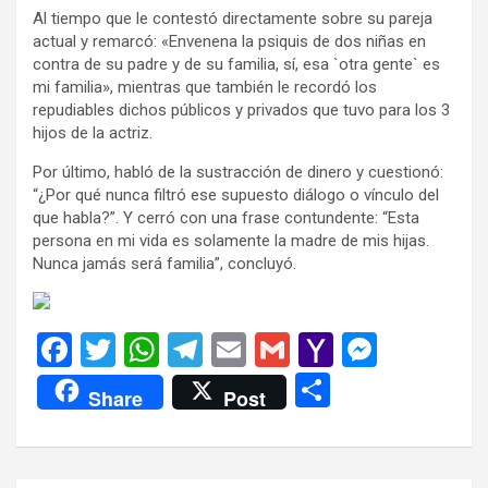
Al tiempo que le contestó directamente sobre su pareja
actual y remarcó: «Envenena la psiquis de dos niñas en
contra de su padre y de su familia, sí, esa `otra gente` es
mi familia», mientras que también le recordó los
repudiables dichos públicos y privados que tuvo para los 3
hijos de la actriz.
Por último, habló de la sustracción de dinero y cuestionó:
“¿Por qué nunca filtró ese supuesto diálogo o vínculo del
que habla?”. Y cerró con una frase contundente: “Esta
persona en mi vida es solamente la madre de mis hijas.
Nunca jamás será familia”, concluyó.
F
T
W
T
E
G
Y
M
a
wi
h
el
m
m
a
es
C
Share
Post
ce
tt
at
e
ail
ail
h
se
o
b
er
s
gr
o
n
m