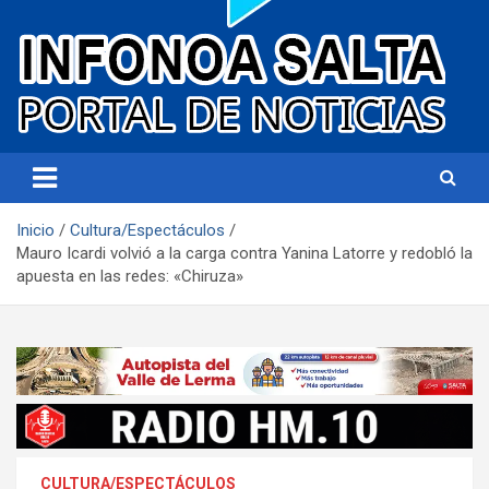
Portal de noticias
Infonoa Salta
Inicio
Cultura/Espectáculos
Mauro Icardi volvió a la carga contra Yanina Latorre y redobló la
apuesta en las redes: «Chiruza»
CULTURA/ESPECTÁCULOS