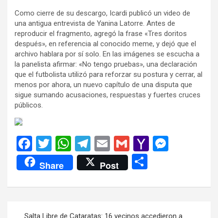
Como cierre de su descargo, Icardi publicó un video de
una antigua entrevista de Yanina Latorre. Antes de
reproducir el fragmento, agregó la frase «Tres doritos
después», en referencia al conocido meme, y dejó que el
archivo hablara por sí solo. En las imágenes se escucha a
la panelista afirmar: «No tengo pruebas», una declaración
que el futbolista utilizó para reforzar su postura y cerrar, al
menos por ahora, un nuevo capítulo de una disputa que
sigue sumando acusaciones, respuestas y fuertes cruces
públicos.
F
T
W
T
E
G
Y
M
a
wi
h
el
m
m
a
es
C
Share
Post
ce
tt
at
e
ail
ail
h
se
o
b
er
s
gr
o
n
m
o
A
a
o
g
p
Navegación
Salta Libre de Cataratas: 16 vecinos accedieron a