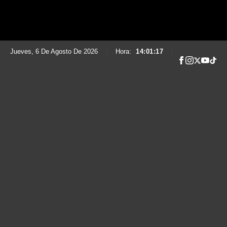
Jueves, 6 De Agosto De 2026
|
Hora:
14:01:18
|