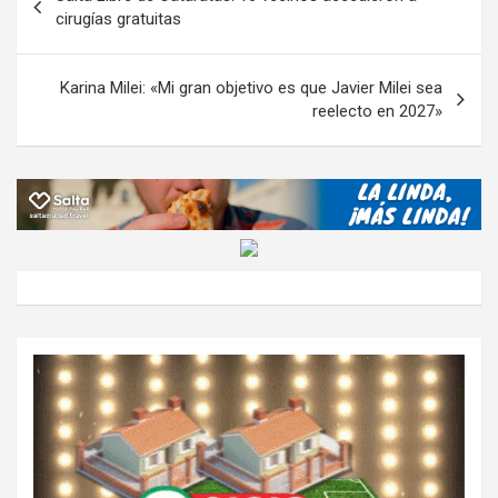
o
p
m
M
er
ar
de
cirugías gratuitas
k
p
ail
tir
entradas
Karina Milei: «Mi gran objetivo es que Javier Milei sea
reelecto en 2027»