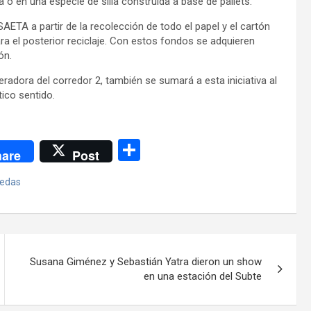
 o en una especie de silla construida a base de pallets.
AETA a partir de la recolección de todo el papel y el cartón
ra el posterior reciclaje. Con estos fondos se adquieren
ón.
radora del corredor 2, también se sumará a esta iniciativa al
ico sentido.
C
are
Post
o
uedas
m
p
ar
tir
Susana Giménez y Sebastián Yatra dieron un show
en una estación del Subte