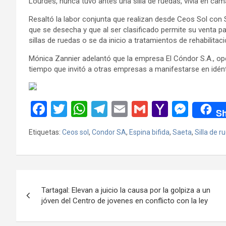
Lourdes, nunca tuvo antes una silla de ruedas, vivía en cama
Resaltó la labor conjunta que realizan desde Ceos Sol con S
que se desecha y que al ser clasificado permite su venta pa
sillas de ruedas o se da inicio a tratamientos de rehabilitaci
Mónica Zannier adelantó que la empresa El Cóndor S.A., ope
tiempo que invitó a otras empresas a manifestarse en idént
F
T
W
T
E
G
Y
M
Sh
a
wi
h
el
m
m
a
es
Etiquetas:
Ceos sol
,
Condor SA
,
Espina bifida
,
Saeta
,
Silla de r
ce
tt
at
e
ail
ail
h
se
b
er
s
gr
o
n
o
A
a
o
g
Navegación
o
p
m
M
er
Tartagal: Elevan a juicio la causa por la golpiza a un
de
jóven del Centro de jovenes en conflicto con la ley
k
p
ail
entradas