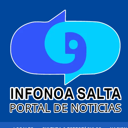
al
contenido
Portal de noticias
Infonoa Salta