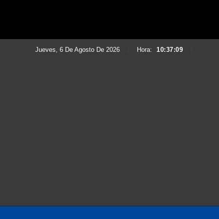
Jueves, 6 De Agosto De 2026
|
Hora:
10:37:11
|
Saltar