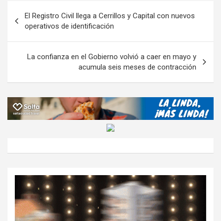
o
A
a
o
g
p
Navegación
El Registro Civil llega a Cerrillos y Capital con nuevos
o
p
m
M
er
ar
de
operativos de identificación
k
p
ail
tir
entradas
La confianza en el Gobierno volvió a caer en mayo y
acumula seis meses de contracción