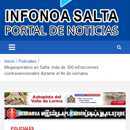
Portal de noticias
Infonoa Salta
Inicio
Policiales
Megaoperativo en Salta: más de 500 infracciones
contravencionales durante el fin de semana
POLICIALES