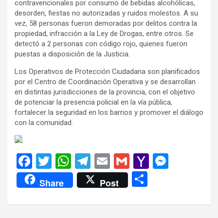
contravencionales por consumo de bebidas alcohólicas,
desorden, fiestas no autorizadas y ruidos molestos. A su
vez, 58 personas fueron demoradas por delitos contra la
propiedad, infracción a la Ley de Drogas, entre otros. Se
detectó a 2 personas con código rojo, quienes fueron
puestas a disposición de la Justicia.
Los Operativos de Protección Ciudadana son planificados
por el Centro de Coordinación Operativa y se desarrollan
en distintas jurisdicciones de la provincia, con el objetivo
de potenciar la presencia policial en la vía pública,
fortalecer la seguridad en los barrios y promover el diálogo
con la comunidad.
F
T
W
T
E
G
Y
M
a
wi
h
el
m
m
a
es
C
Share
Post
ce
tt
at
e
ail
ail
h
se
o
b
er
s
gr
o
n
m