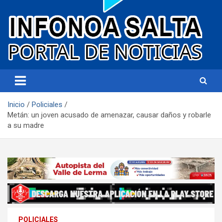
Portal de noticias
Infonoa Salta
Inicio
Policiales
Metán: un joven acusado de amenazar, causar daños y robarle
a su madre
POLICIALES