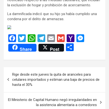
la exclusión de hogar y prohibición de acercamiento.
La damnificada indicó que su hijo ya había cumplido una
condena por el delito de amenazas.
F
T
W
T
E
G
Y
M
a
wi
h
el
m
m
a
es
C
Share
Post
ce
tt
at
e
ail
ail
h
se
o
b
er
s
gr
o
n
m
o
A
a
o
g
p
Navegación
Rige desde este jueves la quita de aranceles para
o
p
m
M
er
ar
de
celulares importados y estiman una baja de precios de
k
p
ail
tir
hasta el 30%
entradas
El Ministerio de Capital Humano negó irregularidades en
la asistencia alimentaria a comedores