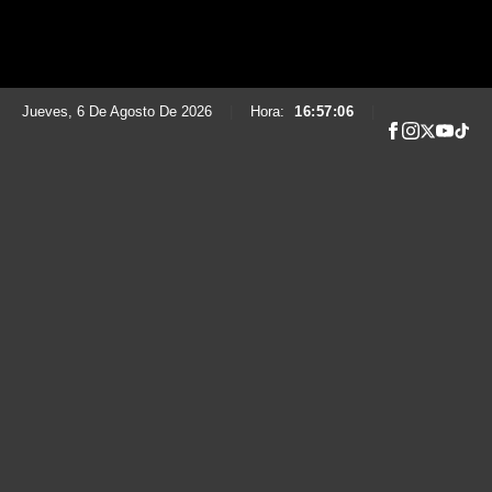
Jueves, 6 De Agosto De 2026
|
Hora:
16:57:07
|