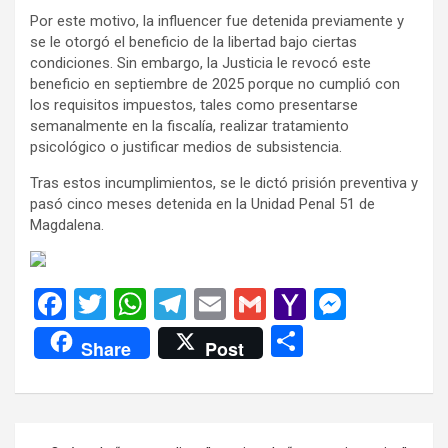
Por este motivo, la influencer fue detenida previamente y
se le otorgó el beneficio de la libertad bajo ciertas
condiciones. Sin embargo, la Justicia le revocó este
beneficio en septiembre de 2025 porque no cumplió con
los requisitos impuestos, tales como presentarse
semanalmente en la fiscalía, realizar tratamiento
psicológico o justificar medios de subsistencia.
Tras estos incumplimientos, se le dictó prisión preventiva y
pasó cinco meses detenida en la Unidad Penal 51 de
Magdalena.
F
T
W
T
E
G
Y
M
a
wi
h
el
m
m
a
es
C
Share
Post
ce
tt
at
e
ail
ail
h
se
o
b
er
s
gr
o
n
m
o
A
a
o
g
p
Navegación