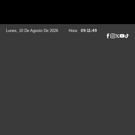
Lunes, 10 De Agosto De 2026
|
Hora:
09:11:50
|