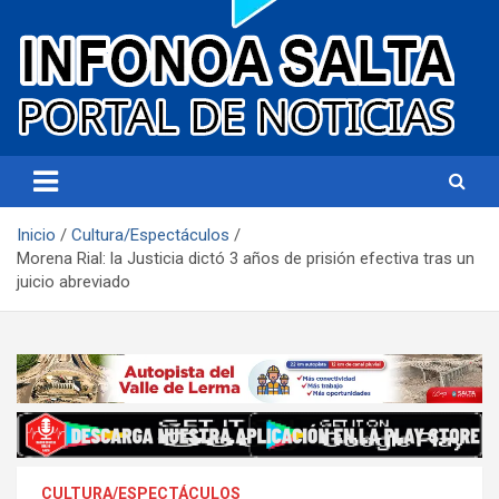
Portal de noticias
Infonoa Salta
Inicio
Cultura/Espectáculos
Morena Rial: la Justicia dictó 3 años de prisión efectiva tras un
juicio abreviado
CULTURA/ESPECTÁCULOS