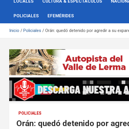
LOCALES
CULTURA & ESPECTÁCULOS
NACION
POLICIALES
EFEMÉRIDES
Inicio
Policiales
Orán: quedó detenido por agredir a su expar
POLICIALES
Orán: quedó detenido por agred