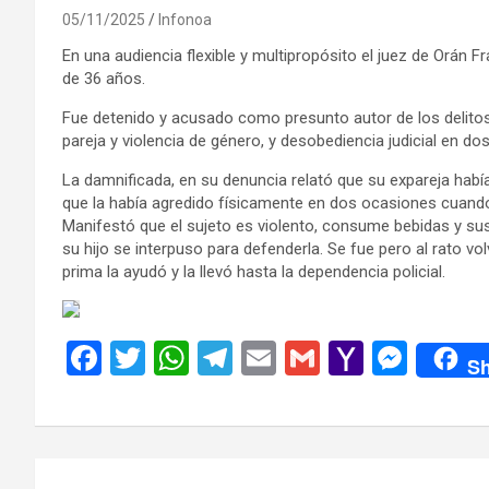
05/11/2025
Infonoa
En una audiencia flexible y multipropósito el juez de Orán 
de 36 años.
Fue detenido y acusado como presunto autor de los delitos 
pareja y violencia de género, y desobediencia judicial en d
La damnificada, en su denuncia relató que su expareja habí
que la había agredido físicamente en dos ocasiones cuando
Manifestó que el sujeto es violento, consume bebidas y sust
su hijo se interpuso para defenderla. Se fue pero al rato vo
prima la ayudó y la llevó hasta la dependencia policial.
F
T
W
T
E
G
Y
M
Sh
a
wi
h
el
m
m
a
es
ce
tt
at
e
ail
ail
h
se
b
er
s
gr
o
n
Navegación