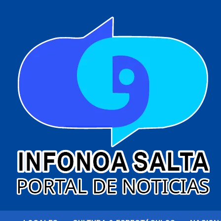
al
contenido
Portal de noticias
Infonoa Salta