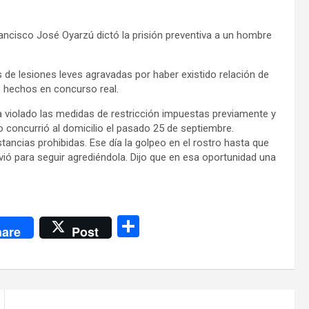
Francisco José Oyarzú dictó la prisión preventiva a un hombre
de lesiones leves agravadas por haber existido relación de
os hechos en concurso real.
a violado las medidas de restricción impuestas previamente y
 concurrió al domicilio el pasado 25 de septiembre.
ancias prohibidas. Ese día la golpeo en el rostro hasta que
lvió para seguir agrediéndola. Dijo que en esa oportunidad una
C
are
Post
o
m
p