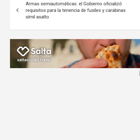
o
A
a
o
g
Armas semiautomáticas: el Gobierno oficializó
de
o
p
m
M
er
requisitos para la tenencia de fusiles y carabinas
símil asalto
k
p
ail
entradas