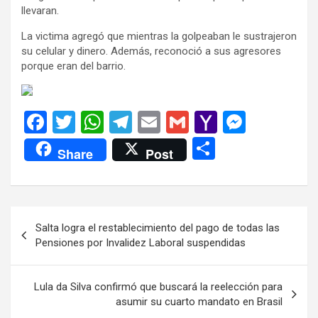
llevaran.
La victima agregó que mientras la golpeaban le sustrajeron
su celular y dinero. Además, reconoció a sus agresores
porque eran del barrio.
F
T
W
T
E
G
Y
M
a
wi
h
el
m
m
a
es
C
Share
Post
ce
tt
at
e
ail
ail
h
se
o
b
er
s
gr
o
n
m
o
A
a
o
g
p
Navegación
Salta logra el restablecimiento del pago de todas las
o
p
m
M
er
ar
de
Pensiones por Invalidez Laboral suspendidas
k
p
ail
tir
entradas
Lula da Silva confirmó que buscará la reelección para
asumir su cuarto mandato en Brasil