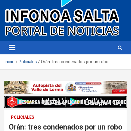
Portal de noticias
Infonoa Salta
Inicio
Policiales
Orán: tres condenados por un robo
POLICIALES
Orán: tres condenados por un robo