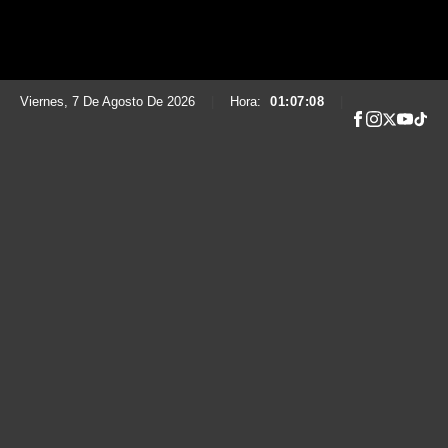
Viernes, 7 De Agosto De 2026
|
Hora:
01:07:09
|