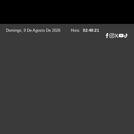
Domingo, 9 De Agosto De 2026
|
Hora:
02:48:22
|