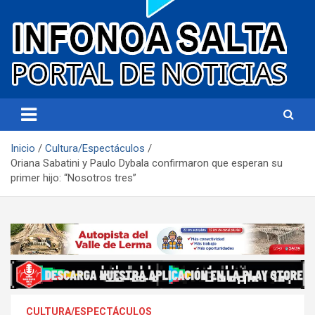
Portal de noticias
Infonoa Salta
Inicio
Cultura/Espectáculos
Oriana Sabatini y Paulo Dybala confirmaron que esperan su
primer hijo: “Nosotros tres”
CULTURA/ESPECTÁCULOS