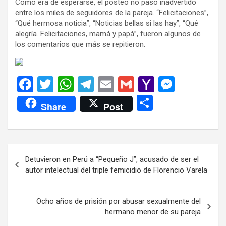
Como era de esperarse, el posteo no pasó inadvertido
entre los miles de seguidores de la pareja. “Felicitaciones”,
“Qué hermosa noticia”, “Noticias bellas si las hay”, “Qué
alegría. Felicitaciones, mamá y papá”, fueron algunos de
los comentarios que más se repitieron.
F
T
W
T
E
G
Y
M
a
wi
h
el
m
m
a
es
C
Share
Post
ce
tt
at
e
ail
ail
h
se
o
b
er
s
gr
o
n
m
o
A
a
o
g
p
Navegación
Detuvieron en Perú a “Pequeño J”, acusado de ser el
o
p
m
M
er
ar
de
autor intelectual del triple femicidio de Florencio Varela
k
p
ail
tir
entradas
Ocho años de prisión por abusar sexualmente del
hermano menor de su pareja