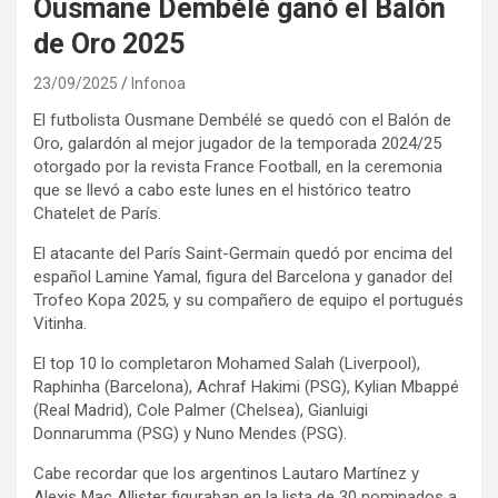
Ousmane Dembélé ganó el Balón
de Oro 2025
23/09/2025
Infonoa
El futbolista Ousmane Dembélé se quedó con el Balón de
Oro, galardón al mejor jugador de la temporada 2024/25
otorgado por la revista France Football, en la ceremonia
que se llevó a cabo este lunes en el histórico teatro
Chatelet de París.
El atacante del París Saint-Germain quedó por encima del
español Lamine Yamal, figura del Barcelona y ganador del
Trofeo Kopa 2025, y su compañero de equipo el portugués
Vitinha.
El top 10 lo completaron Mohamed Salah (Liverpool),
Raphinha (Barcelona), Achraf Hakimi (PSG), Kylian Mbappé
(Real Madrid), Cole Palmer (Chelsea), Gianluigi
Donnarumma (PSG) y Nuno Mendes (PSG).
Cabe recordar que los argentinos Lautaro Martínez y
Alexis Mac Allister figuraban en la lista de 30 nominados a