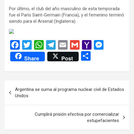
Por último, el club del año masculino de esta temporada
fue el París Saint-Germain (Francia), y el femenino terminó
siendo para el Arsenal (Inglaterra).
F
T
W
T
E
G
Y
M
a
wi
h
el
m
m
a
es
C
Share
Post
ce
tt
at
e
ail
ail
h
se
o
b
er
s
gr
o
n
m
o
A
a
o
g
p
Navegación
Argentina se suma al programa nuclear civil de Estados
o
p
m
M
er
ar
de
Unidos
k
p
ail
tir
entradas
Cumplirá prisión efectiva por comercializar
estupefacientes