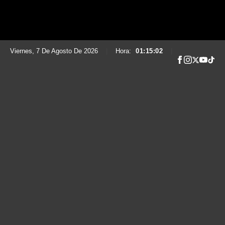
Viernes, 7 De Agosto De 2026
|
Hora:
01:15:03
|