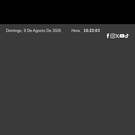
Domingo, 9 De Agosto De 2026
|
Hora:
10:23:04
|