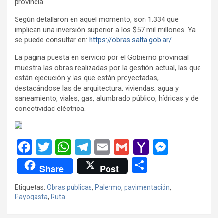
provincia.
Según detallaron en aquel momento, son 1.334 que
implican una inversión superior a los $57 mil millones. Ya
se puede consultar en:
https://obras.salta.gob.ar/
La página puesta en servicio por el Gobierno provincial
muestra las obras realizadas por la gestión actual, las que
están ejecución y las que están proyectadas,
destacándose las de arquitectura, viviendas, agua y
saneamiento, viales, gas, alumbrado público, hídricas y de
conectividad eléctrica.
F
T
W
T
E
G
Y
M
a
wi
h
el
m
m
a
es
C
Share
Post
ce
tt
at
e
ail
ail
h
se
o
Etiquetas:
Obras públicas
,
Palermo
,
pavimentación
,
b
er
s
gr
o
n
m
Payogasta
,
Ruta
o
A
a
o
g
p