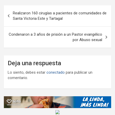
o
p
m
M
er
ar
Navegación
k
p
ail
tir
Realizaron 160 cirugías a pacientes de comunidades de
de
Santa Victoria Este y Tartagal
entradas
Condenaron a 3 años de prisión a un Pastor evangélico
por Abuso sexual
Deja una respuesta
Lo siento, debes estar
conectado
para publicar un
comentario.