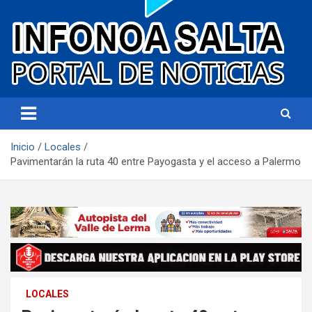
Portal de noticias
Infonoa Salta
Inicio
Locales
Pavimentarán la ruta 40 entre Payogasta y el acceso a Palermo
LOCALES