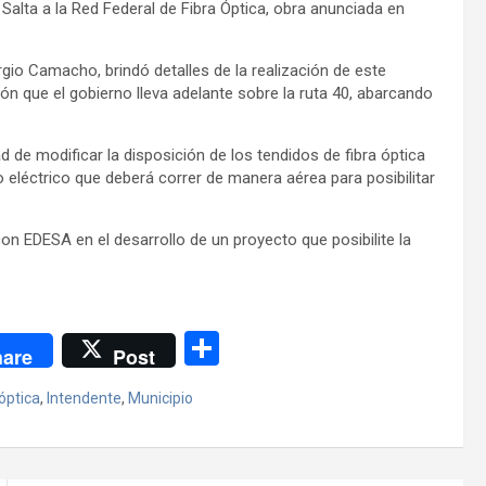
alta a la Red Federal de Fibra Óptica, obra anunciada en
rgio Camacho, brindó detalles de la realización de este
ón que el gobierno lleva adelante sobre la ruta 40, abarcando
ad de modificar la disposición de los tendidos de fibra óptica
 eléctrico que deberá correr de manera aérea para posibilitar
on EDESA en el desarrollo de un proyecto que posibilite la
C
are
Post
o
 óptica
,
Intendente
,
Municipio
m
p