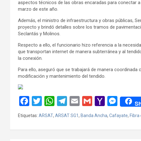
aspectos técnicos de las obras encaradas para conectar a S
marzo de este año.
Además, el ministro de infraestructura y obras públicas, Se
proyecto y brindó detalles sobre los tramos de pavimentaci
Seclantás y Molinos.
Respecto a ello, el funcionario hizo referencia a la necesid
que transportan internet de manera subterránea y al tendido
la conexión.
Para ello, aseguró que se trabajará de manera coordinada c
modificación y mantenimiento del tendido.
F
T
W
T
E
G
Y
M
Sh
a
wi
h
el
m
m
a
es
Etiquetas:
ARSAT
,
ARSAT SG1
,
Banda Ancha
,
Cafayate
,
Fibra
ce
tt
at
e
ail
ail
h
se
b
er
s
gr
o
n