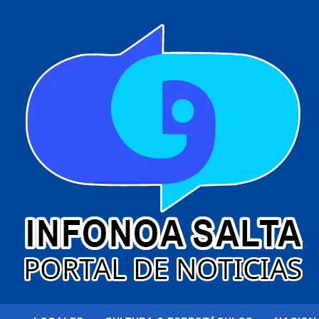
al
contenido
Portal de noticias
Infonoa Salta