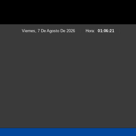
Viernes, 7 De Agosto De 2026
|
Hora:
01:06:23
|
Saltar