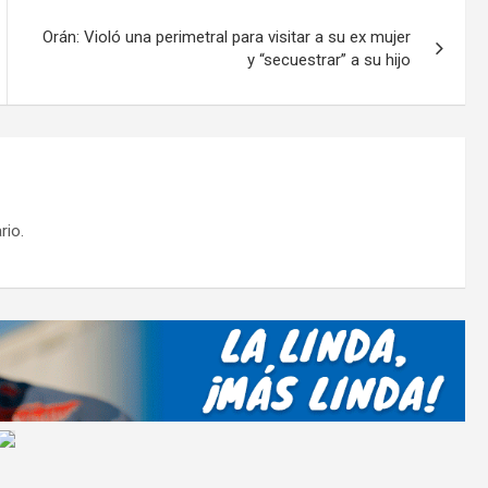
ar
tir
Orán: Violó una perimetral para visitar a su ex mujer
y “secuestrar” a su hijo
rio.