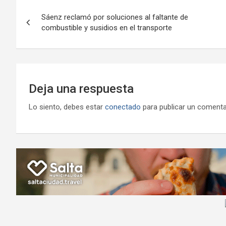
o
A
a
o
g
Navegación
o
p
m
M
er
Sáenz reclamó por soluciones al faltante de
de
combustible y susidios en el transporte
k
p
ail
entradas
Deja una respuesta
Lo siento, debes estar
conectado
para publicar un comenta