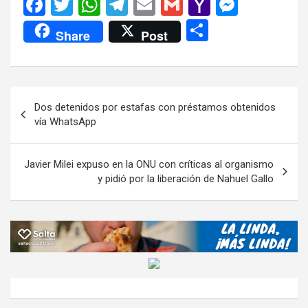
F
T
W
T
E
G
Y
M
a
wi
h
el
m
m
a
es
C
Share
Post
ce
tt
at
e
ail
ail
h
se
o
b
er
s
gr
o
n
m
o
A
a
o
g
p
Navegación
Dos detenidos por estafas con préstamos obtenidos
o
p
m
M
er
ar
de
vía WhatsApp
k
p
ail
tir
entradas
Javier Milei expuso en la ONU con críticas al organismo
y pidió por la liberación de Nahuel Gallo