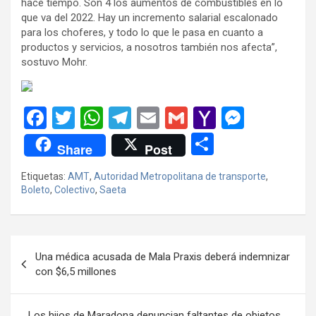
hace tiempo. Son 4 los aumentos de combustibles en lo
que va del 2022. Hay un incremento salarial escalonado
para los choferes, y todo lo que le pasa en cuanto a
productos y servicios, a nosotros también nos afecta”,
sostuvo Mohr.
F
T
W
T
E
G
Y
M
a
wi
h
el
m
m
a
es
C
Share
Post
ce
tt
at
e
ail
ail
h
se
o
Etiquetas:
AMT
,
Autoridad Metropolitana de transporte
,
b
er
s
gr
o
n
m
Boleto
,
Colectivo
,
Saeta
o
A
a
o
g
p
o
p
m
M
er
ar
Navegación
k
p
ail
tir
Una médica acusada de Mala Praxis deberá indemnizar
de
con $6,5 millones
entradas
Los hijos de Maradona denuncian faltantes de objetos