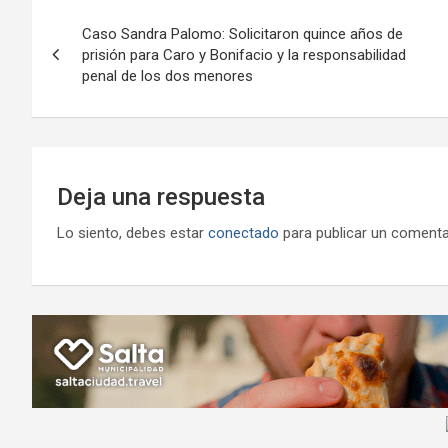
o
A
a
o
g
Navegación
o
p
m
M
er
Caso Sandra Palomo: Solicitaron quince años de
de
prisión para Caro y Bonifacio y la responsabilidad
k
p
ail
penal de los dos menores
entradas
Deja una respuesta
Lo siento, debes estar
conectado
para publicar un comenta