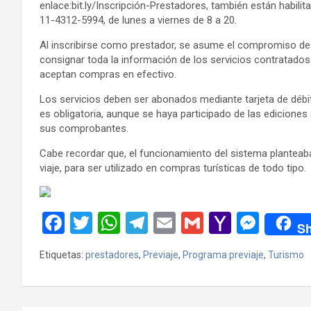
enlace:bit.ly/Inscripción-Prestadores, también están habil
11-4312-5994, de lunes a viernes de 8 a 20.
Al inscribirse como prestador, se asume el compromiso de 
consignar toda la información de los servicios contratado
aceptan compras en efectivo.
Los servicios deben ser abonados mediante tarjeta de débito 
es obligatoria, aunque se haya participado de las ediciones 
sus comprobantes.
Cabe recordar que, el funcionamiento del sistema planteaba 
viaje, para ser utilizado en compras turísticas de todo tipo.
F
T
W
T
E
G
Y
M
Sh
a
wi
h
el
m
m
a
es
Etiquetas:
prestadores
,
Previaje
,
Programa previaje
,
Turismo
ce
tt
at
e
ail
ail
h
se
b
er
s
gr
o
n