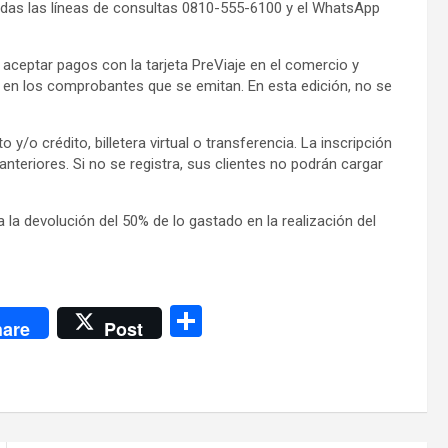
itadas las líneas de consultas 0810-555-6100 y el WhatsApp
aceptar pagos con la tarjeta PreViaje en el comercio y
s en los comprobantes que se emitan. En esta edición, no se
y/o crédito, billetera virtual o transferencia. La inscripción
anteriores. Si no se registra, sus clientes no podrán cargar
la devolución del 50% de lo gastado en la realización del
C
are
Post
o
m
p