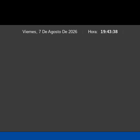
Viernes, 7 De Agosto De 2026
|
Hora:
19:43:40
|
Saltar