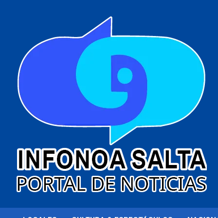
al
contenido
Portal de noticias
Infonoa Salta