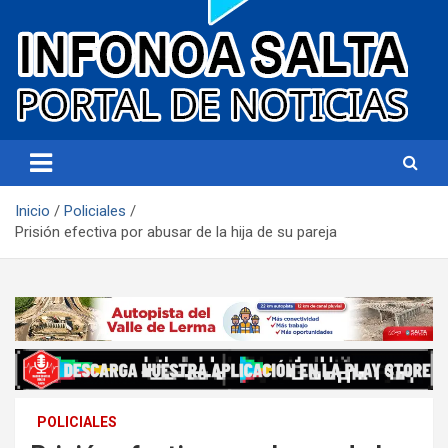
Portal de noticias
Infonoa Salta
Inicio
Policiales
Prisión efectiva por abusar de la hija de su pareja
POLICIALES