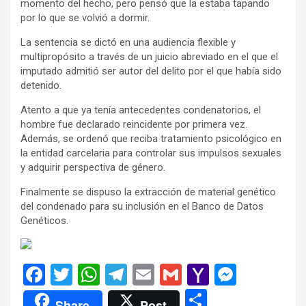
momento del hecho, pero pensó que la estaba tapando
por lo que se volvió a dormir.
La sentencia se dictó en una audiencia flexible y
multipropósito a través de un juicio abreviado en el que el
imputado admitió ser autor del delito por el que había sido
detenido.
Atento a que ya tenía antecedentes condenatorios, el
hombre fue declarado reincidente por primera vez.
Además, se ordenó que reciba tratamiento psicológico en
la entidad carcelaria para controlar sus impulsos sexuales
y adquirir perspectiva de género.
Finalmente se dispuso la extracción de material genético
del condenado para su inclusión en el Banco de Datos
Genéticos.
F
T
W
T
E
G
Y
M
a
wi
h
el
m
m
a
es
C
Share
Post