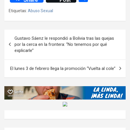
ce
tt
at
e
ail
ail
h
se
o
Etiquetas:
Abuso Sexual
b
er
s
gr
o
n
m
o
A
a
o
g
p
o
p
m
M
er
ar
Navegación
Gustavo Sáenz le respondió a Bolivia tras las quejas
k
p
ail
tir
de
por la cerca en la frontera: “No tenemos por qué
explicarle”
entradas
El lunes 3 de febrero llega la promoción “Vuelta al cole”