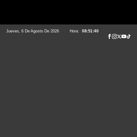
Jueves, 6 De Agosto De 2026
|
Hora:
08:51:41
|