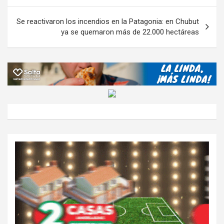
k
p
ail
tir
entradas
Se reactivaron los incendios en la Patagonia: en Chubut
ya se quemaron más de 22.000 hectáreas