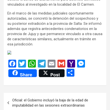
vinculados al investigado en la localidad de El Carmen.
En el marco de las medidas judiciales oportunamente
autorizadas, se concretó la detención del sospechoso y
su posterior extradición a la provincia de Salta. Se informó
además que registra antecedentes condenatorios en la
provincia de Jujuy y que permanece vinculado a otra causa
de características similares, actualmente en trámite en
esa jurisdicción.
F
T
W
T
E
G
Y
M
a
wi
h
el
m
m
a
es
C
Share
Post
ce
tt
at
e
ail
ail
h
se
o
b
er
s
gr
o
n
m
o
A
a
o
g
p
Navegación
Oficial: el Gobierno incluyó la baja de la edad de
o
p
m
M
er
ar
de
imputabilidad en las sesiones extraordinarias