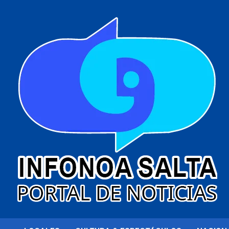
al
contenido
Portal de noticias
Infonoa Salta