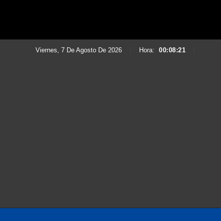
Viernes, 7 De Agosto De 2026
|
Hora:
00:08:23
|
Saltar