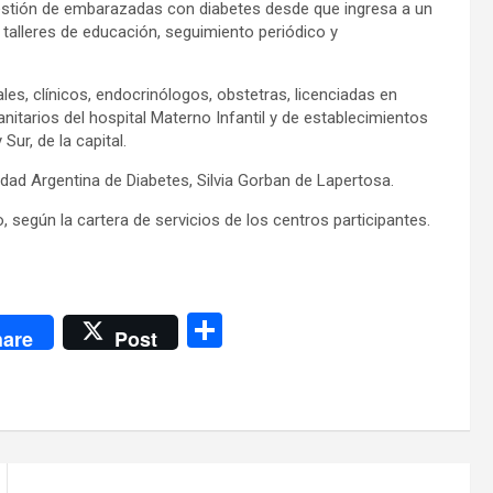
 gestión de embarazadas con diabetes desde que ingresa a un
o talleres de educación, seguimiento periódico y
es, clínicos, endocrinólogos, obstetras, licenciadas en
anitarios del hospital Materno Infantil y de establecimientos
Sur, de la capital.
edad Argentina de Diabetes, Silvia Gorban de Lapertosa.
, según la cartera de servicios de los centros participantes.
C
are
Post
o
m
p
ar