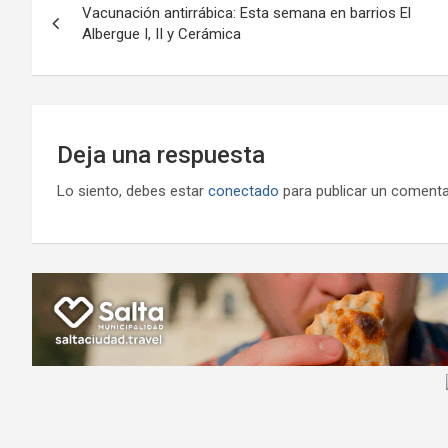
o
p
m
M
er
Vacunación antirrábica: Esta semana en barrios El
de
Albergue I, II y Cerámica
k
p
ail
entradas
Deja una respuesta
Lo siento, debes estar
conectado
para publicar un comenta