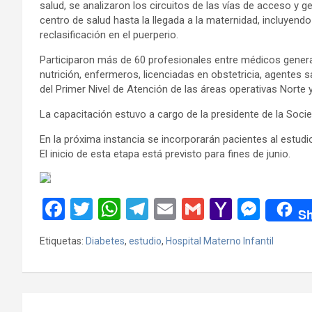
salud, se analizaron los circuitos de las vías de acceso y
centro de salud hasta la llegada a la maternidad, incluyend
reclasificación en el puerperio.
Participaron más de 60 profesionales entre médicos general
nutrición, enfermeros, licenciadas en obstetricia, agentes s
del Primer Nivel de Atención de las áreas operativas Norte y 
La capacitación estuvo a cargo de la presidente de la Soci
En la próxima instancia se incorporarán pacientes al estudio
El inicio de esta etapa está previsto para fines de junio.
F
T
W
T
E
G
Y
M
Sh
a
wi
h
el
m
m
a
es
Etiquetas:
Diabetes
,
estudio
,
Hospital Materno Infantil
ce
tt
at
e
ail
ail
h
se
b
er
s
gr
o
n
o
A
a
o
g
Navegación