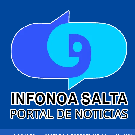
al
contenido
Portal de noticias
Infonoa Salta