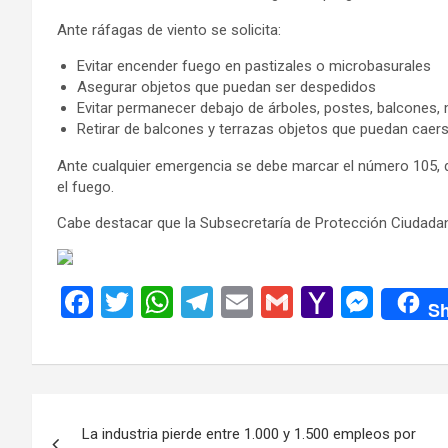
Ante ráfagas de viento se solicita:
Evitar encender fuego en pastizales o microbasurales
Asegurar objetos que puedan ser despedidos
Evitar permanecer debajo de árboles, postes, balcones,
Retirar de balcones y terrazas objetos que puedan caer
Ante cualquier emergencia se debe marcar el número 105, 
el fuego.
Cabe destacar que la Subsecretaría de Protección Ciudada
F
T
W
T
E
G
Y
M
Sh
a
wi
h
el
m
m
a
es
ce
tt
at
e
ail
ail
h
se
b
er
s
gr
o
n
Navegación
o
A
a
o
g
La industria pierde entre 1.000 y 1.500 empleos por