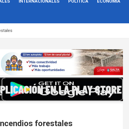
ALES
INTERNACIONALES
POLÍTICA
ECONOMÍA
estales
ncendios forestales