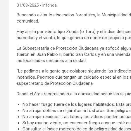
01/08/2025
Infonoa
Buscando evitar los incendios forestales, la Municipalidad 
comunidad.
Hay alerta por viento tipo Zonda (o Toro) y el índice de in
humedad y el viento, lo que genera un contexto propicio p
La Subsecretaría de Protección Ciudadana ya sofocó algun
fueron en Juan Pablo II, barrio San Carlos y en una vivien
las localidades cercanas a la ciudad.
“Le pedimos a la gente que colabore siguiendo las indicaci
incendios. Pedimos que tengan un cuidado especial en los 
subsecretario de Protección Ciudadana.
Desde el área recomiendan a la comunidad seguir las siguie
No hacer fuego fuera de los lugares habilitados. Está pro
No arrojar colillas de cigarrillos ni fósforos. Son peligr
No arrojar residuos. Las latas y los vidrios pueden actua
Si hay mucho viento, no encender fuego aunque esté en 
Consultar el índice meteorológico de peligrosidad de inc