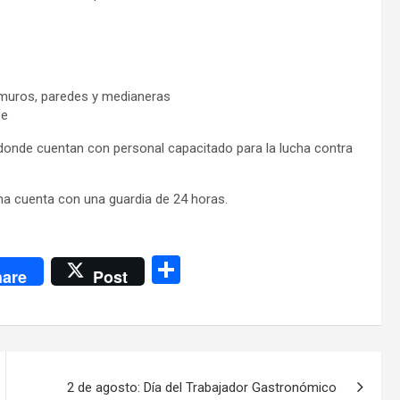
 muros, paredes y medianeras
se
donde cuentan con personal capacitado para la lucha contra
na cuenta con una guardia de 24 horas.
C
are
Post
o
m
p
ar
2 de agosto: Día del Trabajador Gastronómico