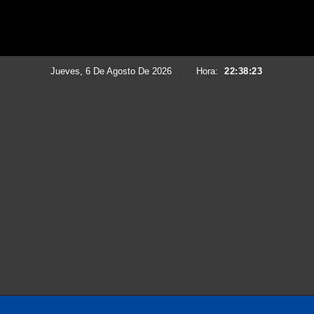
Jueves, 6 De Agosto De 2026
|
Hora:
22:38:25
|
Saltar