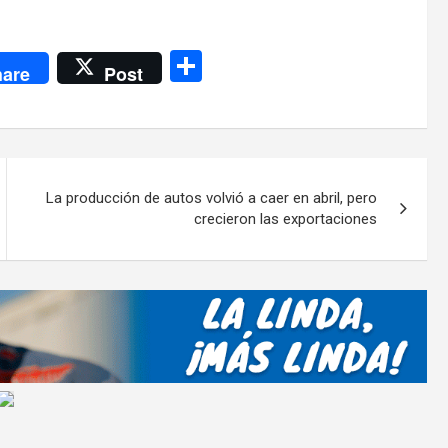
C
are
Post
o
m
p
ar
La producción de autos volvió a caer en abril, pero
tir
crecieron las exportaciones