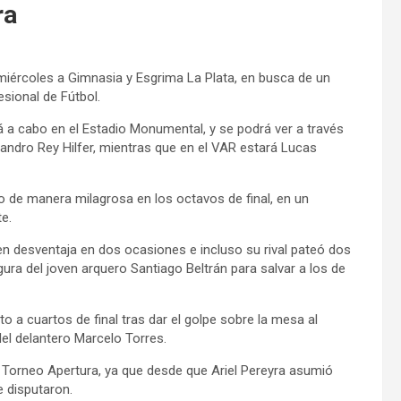
ra
e miércoles a Gimnasia y Esgrima La Plata, en busca de un
esional de Fútbol.
á a cabo en el Estadio Monumental, y se podrá ver a través
ndro Rey Hilfer, mientras que en el VAR estará Lucas
zo de manera milagrosa en los octavos de final, en un
e.
 en desventaja en dos ocasiones e incluso su rival pateó dos
igura del joven arquero Santiago Beltrán para salvar a los de
to a cuartos de final tras dar el golpe sobre la mesa al
del delantero Marcelo Torres.
 Torneo Apertura, ya que desde que Ariel Pereyra asumió
e disputaron.