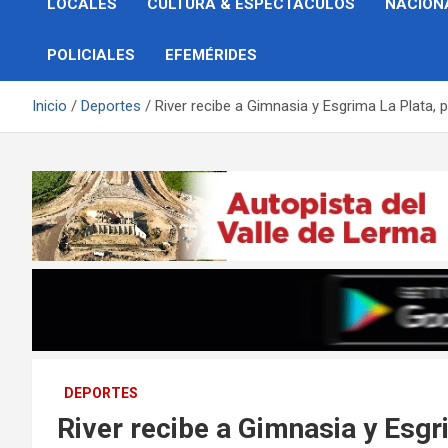
LOCALES
CULTURA & ESPECTÁCULOS
NACION
POLICIALES
EFEMÉRIDES
Inicio
Deportes
River recibe a Gimnasia y Esgrima La Plata, 
DEPORTES
River recibe a Gimnasia y Esgri