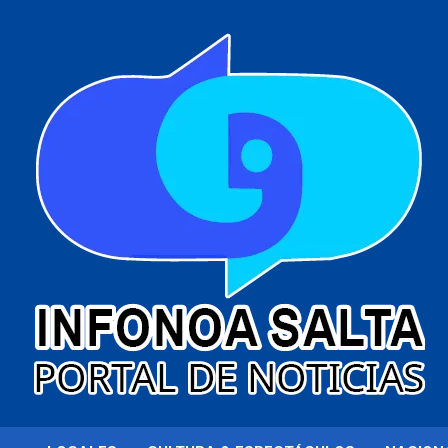
al
contenido
Portal de noticias
Infonoa Salta