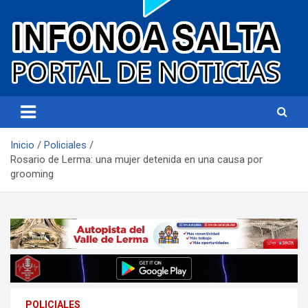
Portal de noticias
Infonoa Salta
Inicio
Policiales
Rosario de Lerma: una mujer detenida en una causa por
grooming
POLICIALES