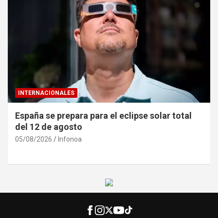
INTERNACIONALES
Ucrania denuncia «caza de civiles» con drones
rusos en Jersón
04/08/2026
Infonoa