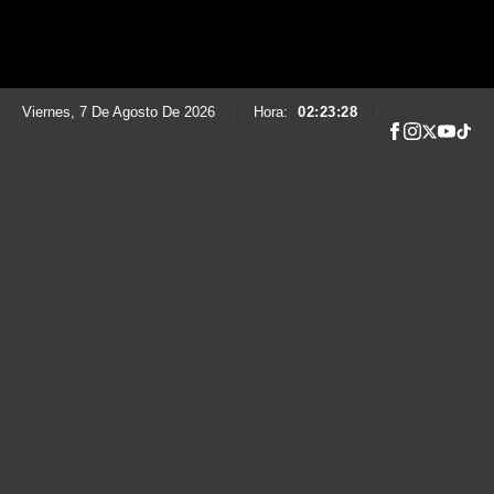
Viernes, 7 De Agosto De 2026
|
Hora:
02:23:29
|