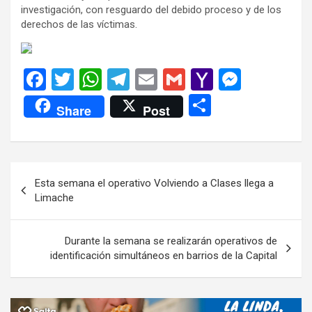
investigación, con resguardo del debido proceso y de los
derechos de las víctimas.
F
T
W
T
E
G
Y
M
a
wi
h
el
m
m
a
es
C
Share
Post
ce
tt
at
e
ail
ail
h
se
o
b
er
s
gr
o
n
m
o
A
a
o
g
p
Navegación
Esta semana el operativo Volviendo a Clases llega a
o
p
m
M
er
ar
de
Limache
k
p
ail
tir
entradas
Durante la semana se realizarán operativos de
identificación simultáneos en barrios de la Capital