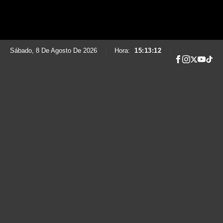
Sábado, 8 De Agosto De 2026
|
Hora:
15:13:14
|