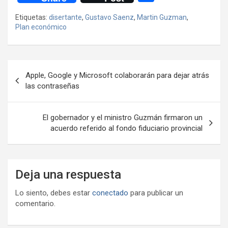
ce
tt
at
e
ail
ail
h
se
o
Etiquetas:
disertante
,
Gustavo Saenz
,
Martin Guzman
,
b
er
s
gr
o
n
m
Plan económico
o
A
a
o
g
p
o
p
m
M
er
ar
Navegación
k
p
ail
tir
Apple, Google y Microsoft colaborarán para dejar atrás
de
las contraseñas
entradas
El gobernador y el ministro Guzmán firmaron un
acuerdo referido al fondo fiduciario provincial
Deja una respuesta
Lo siento, debes estar
conectado
para publicar un
comentario.