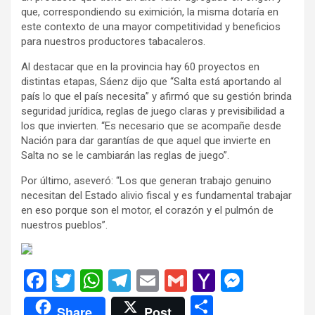
que, correspondiendo su eximición, la misma dotaría en
este contexto de una mayor competitividad y beneficios
para nuestros productores tabacaleros.
Al destacar que en la provincia hay 60 proyectos en
distintas etapas, Sáenz dijo que “Salta está aportando al
país lo que el país necesita” y afirmó que su gestión brinda
seguridad jurídica, reglas de juego claras y previsibilidad a
los que invierten. “Es necesario que se acompañe desde
Nación para dar garantías de que aquel que invierte en
Salta no se le cambiarán las reglas de juego”.
Por último, aseveró: “Los que generan trabajo genuino
necesitan del Estado alivio fiscal y es fundamental trabajar
en eso porque son el motor, el corazón y el pulmón de
nuestros pueblos”.
F
T
W
T
E
G
Y
M
a
wi
h
el
m
m
a
es
C
Share
Post