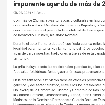
imponente agenda de más de 2
05/06/2026
Infonoa
Con más de 250 iniciativas turísticas y culturales en la pro
coordinado entre el Ministerio de Turismo y Deportes, la S
nuevo aniversario del paso a la Inmortalidad del héroe gau
de Desarrollo Turístico, Alejandro Romero.
Durante el acto, Romero destacó que “esta agenda refleja 
localidad para mantener viva la memoria del héroe gaucho
vivan de cerca nuestras tradiciones a través de esta variad
territorio».
La grilla incluye desde las tradicionales guardias bajo las e
festivales folclóricos, ferias gastronómicas, presentacione
En la presentación estuvieron también oficiales provincial
gauchos y del sector turístico, entre ellos los presidentes
Lía Rivella; de la Cámara de Turismo y Comercio de San Lore
la Cámara Hotelera, Gastronómica y Afines, Juan Chibán; d
Marinaro; de la Comisión Permanente Guardia Bajo las Estre
Hispanoamericanas, Marta de la Zerda; y representantes de 