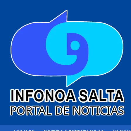
al
contenido
Portal de noticias
Infonoa Salta