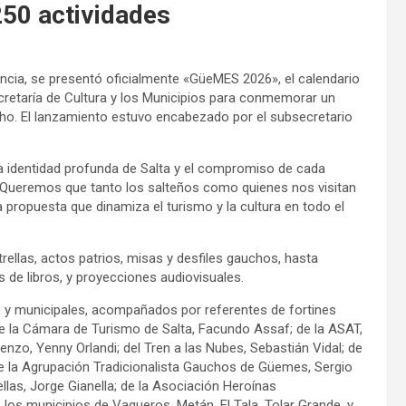
50 actividades
vincia, se presentó oficialmente «GüeMES 2026», el calendario
ecretaría de Cultura y los Municipios para conmemorar un
cho. El lanzamiento estuvo encabezado por el subsecretario
la identidad profunda de Salta y el compromiso de cada
. Queremos que tanto los salteños como quienes nos visitan
a propuesta que dinamiza el turismo y la cultura en todo el
strellas, actos patrios, misas y desfiles gauchos, hasta
s de libros, y proyecciones audiovisuales.
es y municipales, acompañados por referentes de fortines
 de la Cámara de Turismo de Salta, Facundo Assaf; de la ASAT,
nzo, Yenny Orlandi; del Tren a las Nubes, Sebastián Vidal; de
e la Agrupación Tradicionalista Gauchos de Güemes, Sergio
llas, Jorge Gianella; de la Asociación Heroínas
los municipios de Vaqueros, Metán, El Tala, Tolar Grande, y