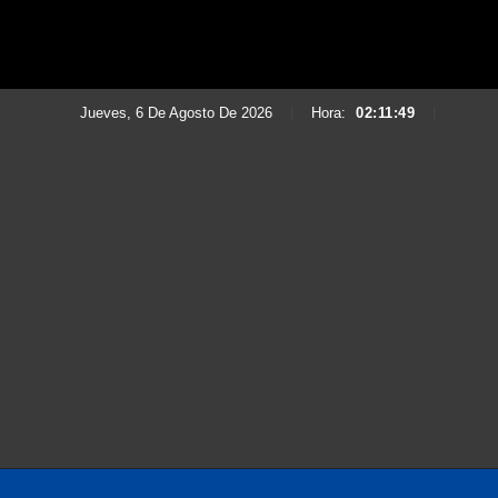
Jueves, 6 De Agosto De 2026
|
Hora:
02:11:51
|
Saltar