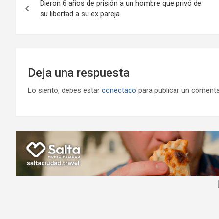
o
p
m
M
er
Dieron 6 años de prisión a un hombre que privó de
de
su libertad a su ex pareja
k
p
ail
entradas
Deja una respuesta
Lo siento, debes estar
conectado
para publicar un comenta