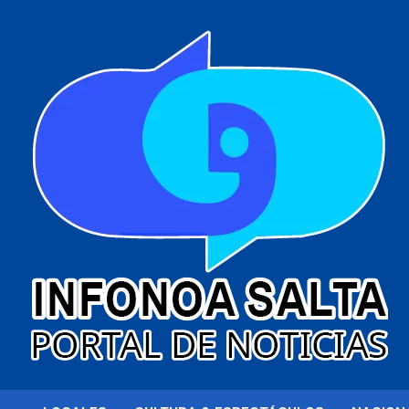
al
contenido
Portal de noticias
Infonoa Salta