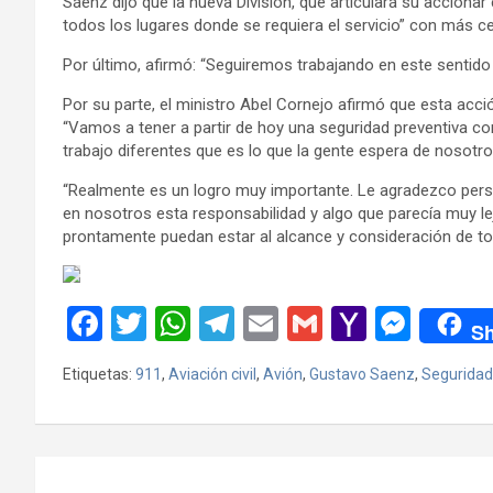
Sáenz dijo que la nueva División, que articulará su accionar en
todos los lugares donde se requiera el servicio” con más ce
Por último, afirmó: “Seguiremos trabajando en este sentido
Por su parte, el ministro Abel Cornejo afirmó que esta acció
“Vamos a tener a partir de hoy una seguridad preventiva c
trabajo diferentes que es lo que la gente espera de nosotro
“Realmente es un logro muy importante. Le agradezco per
en nosotros esta responsabilidad y algo que parecía muy l
prontamente puedan estar al alcance y consideración de todo
F
T
W
T
E
G
Y
M
Sh
a
wi
h
el
m
m
a
es
Etiquetas:
911
,
Aviación civil
,
Avión
,
Gustavo Saenz
,
Seguridad
ce
tt
at
e
ail
ail
h
se
b
er
s
gr
o
n
o
A
a
o
g
Navegación