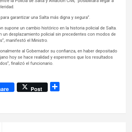
tre la Policía de Salta y Aviación Civil, “posibilitará llegar a
leridad.
 para garantizar una Salta más digna y segura”.
n supone un cambio histórico en la historia policial de Salta.
on un desplazamiento policial sin precedentes con modos de
s”, manifestó el Ministro.
sonalmente al Gobernador su confianza, en haber depositado
ejano hoy se hace realidad y esperemos que los resultados
s”, finalizó el funcionario.
C
are
Post
o
m
p
ar