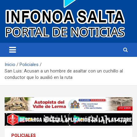
Portal de noticias
Infonoa Salta
Inicio
Policiales
San Luis: Acusan a un hombre de asaltar con un cuchillo al
conductor que lo auxilió en la ruta
POLICIALES