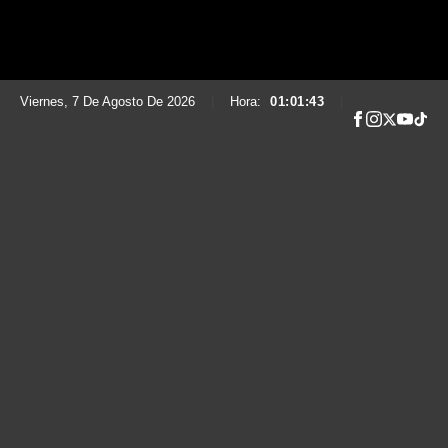
Viernes, 7 De Agosto De 2026
|
Hora:
01:01:44
|