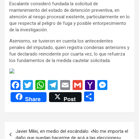
Escalante consideró fundada la solicitud de
mantenimiento del estado de detención preventiva, en
atención al riesgo procesal existente, particularmente en lo
que respecta al peligro de fuga y posible entorpecimiento
de la investigación.
Asimismo, se tuvieron en cuenta los antecedentes
penales del imputado, quien registra condenas anteriores y
fue declarado reincidente por cuarta vez, lo que refuerza
los fundamentos de la medida cautelar solicitada.
F
T
W
T
E
G
Y
M
a
wi
h
el
m
m
a
es
C
Share
Post
ce
tt
at
e
ail
ail
h
se
o
b
er
s
gr
o
n
m
o
A
a
o
g
p
Navegación
Javier Milei, en medio del escándalo: «No me importa el
o
p
m
M
er
ar
de
daño que puedan hacerme de acá a las elecciones»