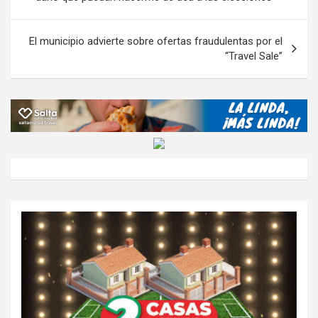
k
p
ail
tir
entradas
El municipio advierte sobre ofertas fraudulentas por el
“Travel Sale”